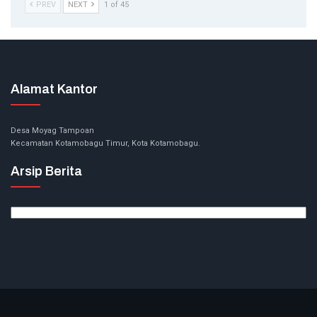
PREV
NEXT
1 of 45
Alamat Kantor
Desa Moyag Tampoan
Kecamatan Kotamobagu Timur, Kota Kotamobagu.
Arsip Berita
Arsip
Berita