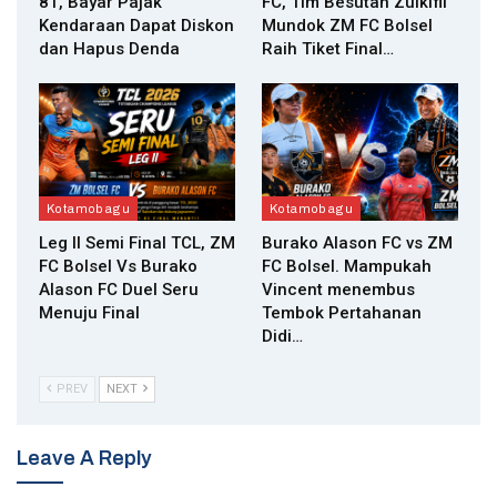
81, Bayar Pajak
FC, Tim Besutan Zulkifli
Kendaraan Dapat Diskon
Mundok ZM FC Bolsel
dan Hapus Denda
Raih Tiket Final…
Kotamobagu
Kotamobagu
Leg II Semi Final TCL, ZM
Burako Alason FC vs ZM
FC Bolsel Vs Burako
FC Bolsel. Mampukah
Alason FC Duel Seru
Vincent menembus
Menuju Final
Tembok Pertahanan
Didi…
PREV
NEXT
Leave A Reply