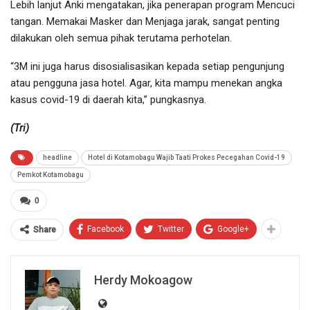
Lebih lanjut Anki mengatakan, jika penerapan program Mencuci
tangan. Memakai Masker dan Menjaga jarak, sangat penting
dilakukan oleh semua pihak terutama perhotelan.
“3M ini juga harus disosialisasikan kepada setiap pengunjung
atau pengguna jasa hotel. Agar, kita mampu menekan angka
kasus covid-19 di daerah kita,” pungkasnya.
(Tri)
headline
Hotel di Kotamobagu Wajib Taati Prokes Pecegahan Covid-19
Pemkot Kotamobagu
0
Facebook
Twitter
Google+
Share
Herdy Mokoagow