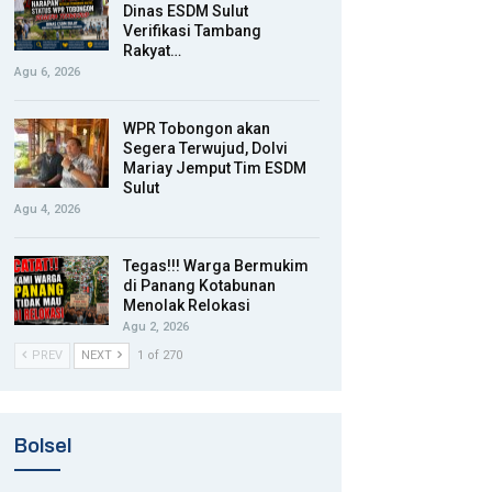
Dinas ESDM Sulut
Verifikasi Tambang
Rakyat…
Agu 6, 2026
WPR Tobongon akan
Segera Terwujud, Dolvi
Mariay Jemput Tim ESDM
Sulut
Agu 4, 2026
Tegas!!! Warga Bermukim
di Panang Kotabunan
Menolak Relokasi
Agu 2, 2026
PREV
NEXT
1 of 270
Bolsel