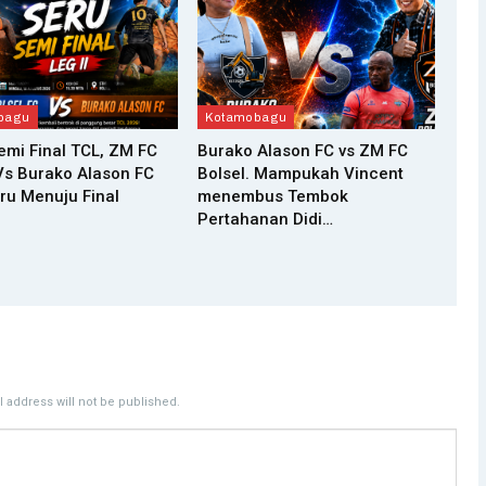
bagu
Kotamobagu
Semi Final TCL, ZM FC
Burako Alason FC vs ZM FC
Vs Burako Alason FC
Bolsel. Mampukah Vincent
ru Menuju Final
menembus Tembok
Pertahanan Didi…
 address will not be published.