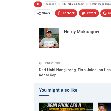
headline
IHK Terbaik di Sulut
Kotamobagu Dapat
Facebook
Twitter
G
Share
Herdy Mokoagow
PREV POST
Dari Hobi Nongkrong, Fitra Jalankan Us
Kedai Kopi
You might also like