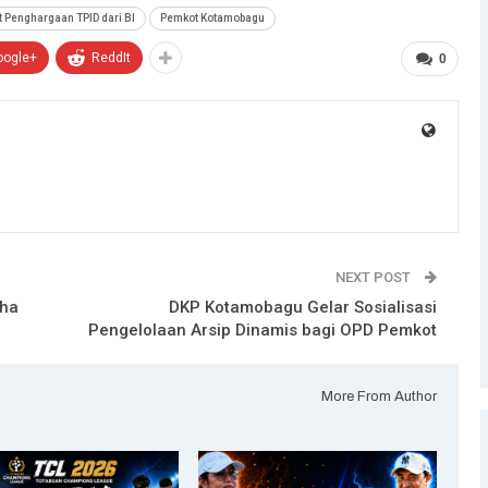
 Penghargaan TPID dari BI
Pemkot Kotamobagu
oogle+
ReddIt
0
NEXT POST
aha
DKP Kotamobagu Gelar Sosialisasi
Pengelolaan Arsip Dinamis bagi OPD Pemkot
More From Author