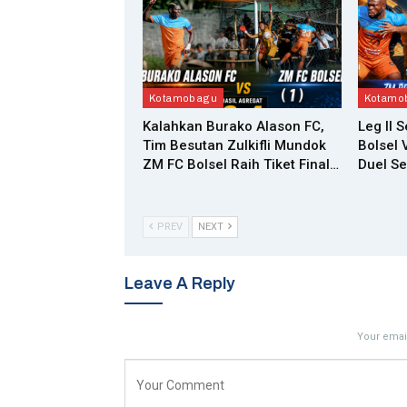
Kotamobagu
Kotamo
Kalahkan Burako Alason FC,
Leg II 
Tim Besutan Zulkifli Mundok
Bolsel 
ZM FC Bolsel Raih Tiket Final…
Duel Se
PREV
NEXT
Leave A Reply
Your email