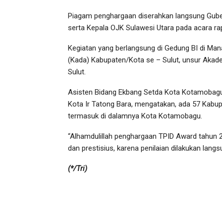
Piagam penghargaan diserahkan langsung Guber
serta Kepala OJK Sulawesi Utara pada acara r
Kegiatan yang berlangsung di Gedung BI di Manad
(Kada) Kabupaten/Kota se – Sulut, unsur Akade
Sulut.
Asisten Bidang Ekbang Setda Kota Kotamobagu, S
Kota Ir Tatong Bara, mengatakan, ada 57 Kabu
termasuk di dalamnya Kota Kotamobagu.
“Alhamdulillah penghargaan TPID Award tahun 20
dan prestisius, karena penilaian dilakukan lang
(*/Tri)