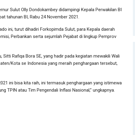
nur Sulut Olly Dondokambey didampingi Kepala Perwakilan BI
apat tahunan BI, Rabu 24 November 2021.
o ini, turut dihadiri Forkopimda Sulut, para Kepala daerah
misi, Perbankan serta sejumlah Pejabat di lingkup Pemprov
itti Rafiqa Bora SE, yang hadir pada kegiatan mewakili Wali
paten/Kota se Indonesia yang meraih penghargaan tersebut,
21 ini bisa kita raih, ini termasuk penghargaan yang istimewa
sung TPIN atau Tim Pengendali Inflasi Nasional,” ungkapnya.