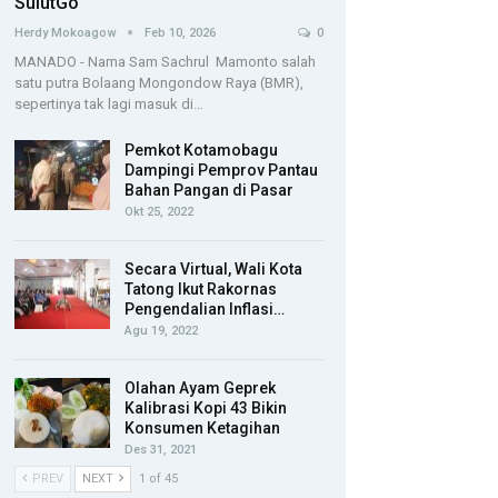
SulutGo
Herdy Mokoagow
Feb 10, 2026
0
MANADO - Nama Sam Sachrul Mamonto salah
satu putra Bolaang Mongondow Raya (BMR),
sepertinya tak lagi masuk di…
Pemkot Kotamobagu
Dampingi Pemprov Pantau
Bahan Pangan di Pasar
Okt 25, 2022
Secara Virtual, Wali Kota
Tatong Ikut Rakornas
Pengendalian Inflasi…
Agu 19, 2022
Olahan Ayam Geprek
Kalibrasi Kopi 43 Bikin
Konsumen Ketagihan
Des 31, 2021
PREV
NEXT
1 of 45