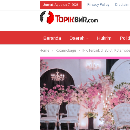
Privacy Policy
Disclaim
Jumat, Agustus 7, 2026
Beranda
Daerah
Hukrim
Polit
Home
Kotamobagu
IHK Terbaik di Sulut, Kotamo