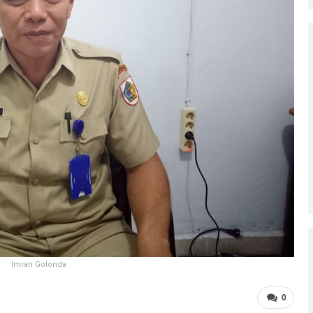
Imran Golonda
0