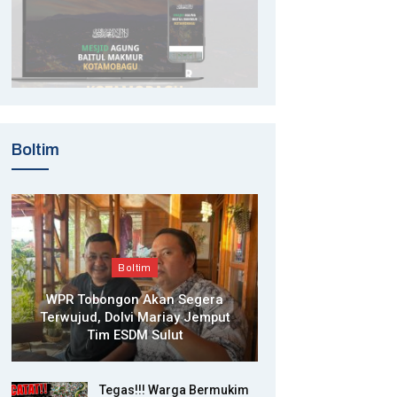
Boltim
Boltim
WPR Tobongon Akan Segera
Terwujud, Dolvi Mariay Jemput
Tim ESDM Sulut
Tegas!!! Warga Bermukim