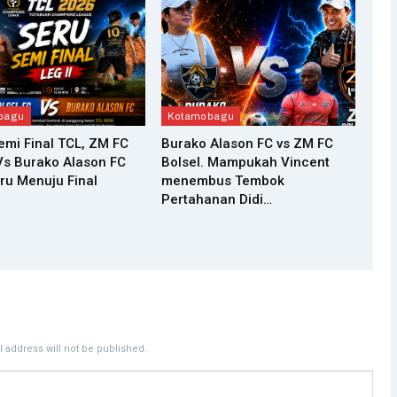
bagu
Kotamobagu
Semi Final TCL, ZM FC
Burako Alason FC vs ZM FC
Vs Burako Alason FC
Bolsel. Mampukah Vincent
ru Menuju Final
menembus Tembok
Pertahanan Didi…
 address will not be published.