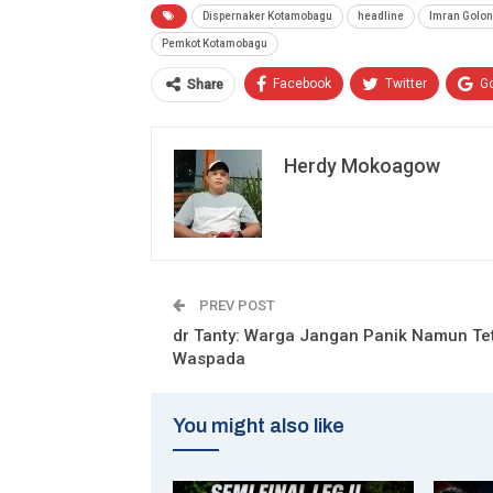
Dispernaker Kotamobagu
headline
Imran Golo
Pemkot Kotamobagu
Facebook
Twitter
G
Share
Herdy Mokoagow
PREV POST
dr Tanty: Warga Jangan Panik Namun Te
Waspada
You might also like