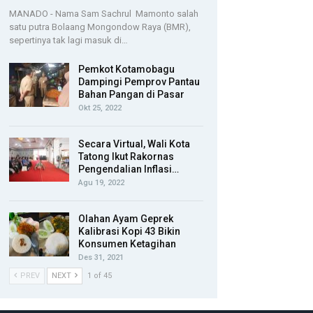
MANADO - Nama Sam Sachrul Mamonto salah
satu putra Bolaang Mongondow Raya (BMR),
sepertinya tak lagi masuk di…
Pemkot Kotamobagu
Dampingi Pemprov Pantau
Bahan Pangan di Pasar
Okt 25, 2022
Secara Virtual, Wali Kota
Tatong Ikut Rakornas
Pengendalian Inflasi…
Agu 19, 2022
Olahan Ayam Geprek
Kalibrasi Kopi 43 Bikin
Konsumen Ketagihan
Des 31, 2021
PREV
NEXT
1 of 45