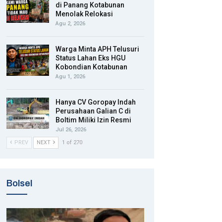
di Panang Kotabunan
Menolak Relokasi
Agu 2, 2026
Warga Minta APH Telusuri
Status Lahan Eks HGU
Kobondian Kotabunan
Agu 1, 2026
Hanya CV Goropay Indah
Perusahaan Galian C di
Boltim Miliki Izin Resmi
Jul 26, 2026
PREV
NEXT
1 of 270
Bolsel