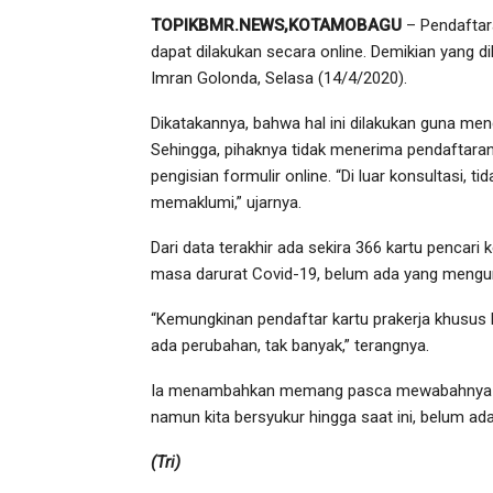
TOPIKBMR.NEWS,KOTAMOBAGU
– Pendaftara
dapat dilakukan secara online. Demikian yang 
Imran Golonda, Selasa (14/4/2020).
Dikatakannya, bahwa hal ini dilakukan guna me
Sehingga, pihaknya tidak menerima pendaftaran
pengisian formulir online. “Di luar konsultasi, t
memaklumi,” ujarnya.
Dari data terakhir ada sekira 366 kartu pencari
masa darurat Covid-19, belum ada yang menguru
“Kemungkinan pendaftar kartu prakerja khusus 
ada perubahan, tak banyak,” terangnya.
Ia menambahkan memang pasca mewabahnya Co
namun kita bersyukur hingga saat ini, belum ad
(Tri)