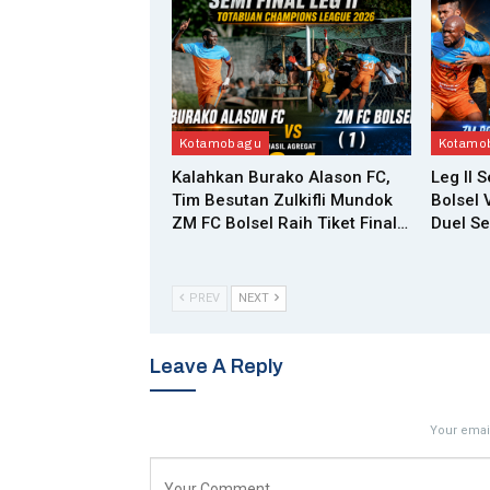
Kotamobagu
Kotamo
Kalahkan Burako Alason FC,
Leg II 
Tim Besutan Zulkifli Mundok
Bolsel 
ZM FC Bolsel Raih Tiket Final…
Duel Se
PREV
NEXT
Leave A Reply
Your email