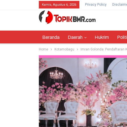
Privacy Policy
Disclaim
Kamis, Agustus 6, 2026
Beranda
Daerah
Hukrim
Polit
Home
Kotamobagu
Imran Golonda: Pendaftaran K