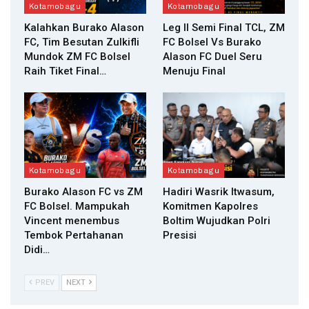
Kotamobagu
Kotamobagu
Kalahkan Burako Alason
Leg II Semi Final TCL, ZM
FC, Tim Besutan Zulkifli
FC Bolsel Vs Burako
Mundok ZM FC Bolsel
Alason FC Duel Seru
Raih Tiket Final…
Menuju Final
Kotamobagu
Kotamobagu
Burako Alason FC vs ZM
Hadiri Wasrik Itwasum,
FC Bolsel. Mampukah
Komitmen Kapolres
Vincent menembus
Boltim Wujudkan Polri
Tembok Pertahanan
Presisi
Didi…
PREV
NEXT