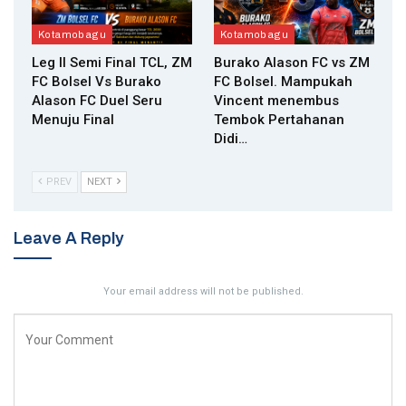
Kotamobagu
Kotamobagu
Leg II Semi Final TCL, ZM
Burako Alason FC vs ZM
FC Bolsel Vs Burako
FC Bolsel. Mampukah
Alason FC Duel Seru
Vincent menembus
Menuju Final
Tembok Pertahanan
Didi…
PREV
NEXT
Leave A Reply
Your email address will not be published.