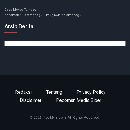
Desa Moyag Tampoan
Kecamatan Kotamobagu Timur, Kota Kotamobagu.
Arsip Berita
Arsip
Berita
Redaksi
Tentang
Privacy Policy
Disclaimer
Pedoman Media Siber
© 2026 - topikbmr.com. All Rights Reserved.
Website Design:
BetterStudio