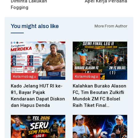
Diminta Lakukan
Apel Kerja Perdana
Fogging
You might also like
More From Author
Kotamobagu
Kotamobagu
Kado Jelang HUT RI ke-
Kalahkan Burako Alason
81, Bayar Pajak
FC, Tim Besutan Zulkifli
Kendaraan Dapat Diskon
Mundok ZM FC Bolsel
dan Hapus Denda
Raih Tiket Final…