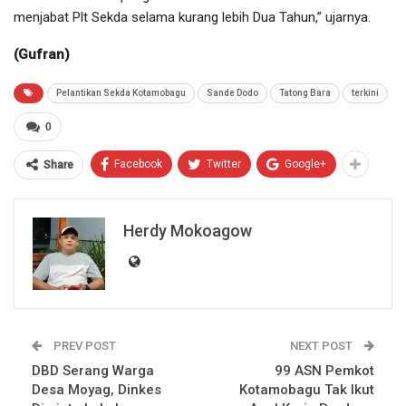
menjabat Plt Sekda selama kurang lebih Dua Tahun,” ujarnya.
(Gufran)
Pelantikan Sekda Kotamobagu
Sande Dodo
Tatong Bara
terkini
0
Facebook
Twitter
Google+
Share
Herdy Mokoagow
PREV POST
NEXT POST
DBD Serang Warga
99 ASN Pemkot
Desa Moyag, Dinkes
Kotamobagu Tak Ikut