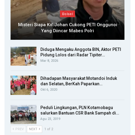
Bolsel
Misteri Siapa Ko’ Johan Cukong PETI Onggunoi
Yang Diincar Mabes Polri
Diduga Mengaku Anggota BIN, Aktor PETI
Pidung Lolos dari Radar Tipiter…
Mar 8, 2026
Dihadapan Masyarakat Motandoi Induk
dan Selatan, BerKah Paparkan…
Okt 6, 2020
Peduli Lingkungan, PLN Kotamobagu
salurkan Bantuan CSR Bank Sampah di…
Agu 23, 2019
PREV
NEXT
1 of 2