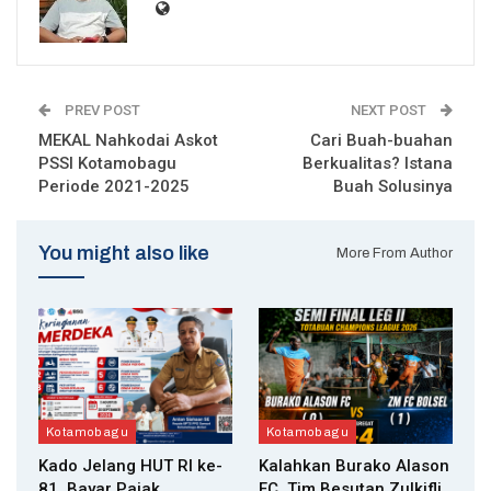
PREV POST
NEXT POST
MEKAL Nahkodai Askot
Cari Buah-buahan
PSSI Kotamobagu
Berkualitas? Istana
Periode 2021-2025
Buah Solusinya
You might also like
More From Author
Kotamobagu
Kotamobagu
Kado Jelang HUT RI ke-
Kalahkan Burako Alason
81, Bayar Pajak
FC, Tim Besutan Zulkifli