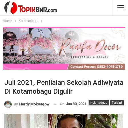
Home
Kotamobagu
Juli 2021, Penilaian Sekolah Adiwiyata
Di Kotamobagu Digulir
Kotamobagu
Terkini
On
Jun 30, 2021
By
Herdy Mokoagow