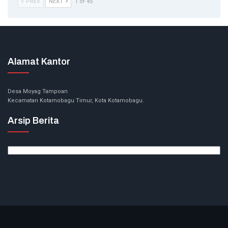
PREV
NEXT
1 of 45
Alamat Kantor
Desa Moyag Tampoan
Kecamatan Kotamobagu Timur, Kota Kotamobagu.
Arsip Berita
Arsip
Berita