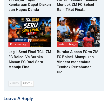
Kendaraan Dapat Diskon
Mundok ZM FC Bolsel
dan Hapus Denda
Raih Tiket Final…
Kotamobagu
Kotamobagu
Leg II Semi Final TCL, ZM
Burako Alason FC vs ZM
FC Bolsel Vs Burako
FC Bolsel. Mampukah
Alason FC Duel Seru
Vincent menembus
Menuju Final
Tembok Pertahanan
Didi…
PREV
NEXT
Leave A Reply