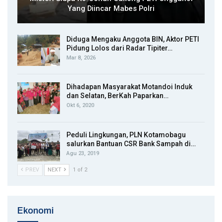
Yang Diincar Mabes Polri
Diduga Mengaku Anggota BIN, Aktor PETI
Pidung Lolos dari Radar Tipiter…
Mar 8, 2026
Dihadapan Masyarakat Motandoi Induk
dan Selatan, BerKah Paparkan…
Okt 6, 2020
Peduli Lingkungan, PLN Kotamobagu
salurkan Bantuan CSR Bank Sampah di…
Agu 23, 2019
PREV
NEXT
1 of 2
Ekonomi