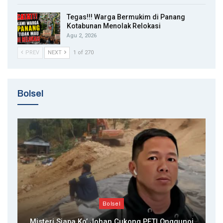
Tegas!!! Warga Bermukim di Panang
Kotabunan Menolak Relokasi
Agu 2, 2026
PREV
NEXT
1 of 270
Bolsel
Bolsel
Misteri Siapa Ko’ Johan Cukong PETI Onggunoi