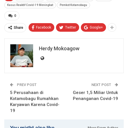
Kasus Reaktif Covid-19 Meningkat
Pemkot Kotamobagu
0
Facebook
Twitter
Google+
Share
Herdy Mokoagow
PREV POST
NEXT POST
5 Perusahaan di
Geser 1,5 Miliar Untuk
Kotamobagu Rumahkan
Penanganan Covid-19
Karyawan Karena Covid-
19
You might also like
More From Author