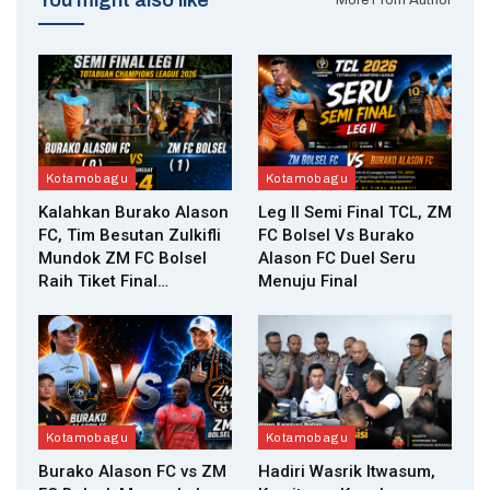
Kotamobagu
Kotamobagu
Kalahkan Burako Alason
Leg II Semi Final TCL, ZM
FC, Tim Besutan Zulkifli
FC Bolsel Vs Burako
Mundok ZM FC Bolsel
Alason FC Duel Seru
Raih Tiket Final…
Menuju Final
Kotamobagu
Kotamobagu
Burako Alason FC vs ZM
Hadiri Wasrik Itwasum,