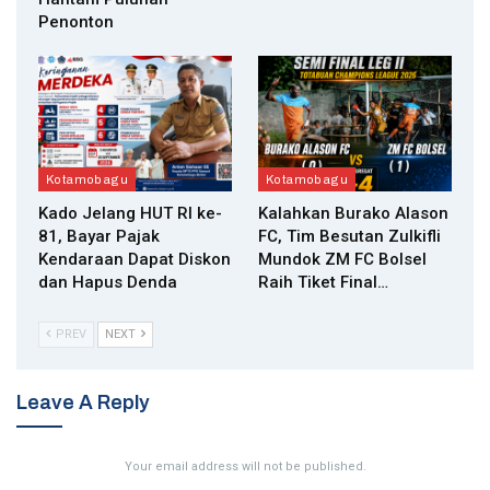
Penonton
Kotamobagu
Kotamobagu
Kado Jelang HUT RI ke-
Kalahkan Burako Alason
81, Bayar Pajak
FC, Tim Besutan Zulkifli
Kendaraan Dapat Diskon
Mundok ZM FC Bolsel
dan Hapus Denda
Raih Tiket Final…
PREV
NEXT
Leave A Reply
Your email address will not be published.