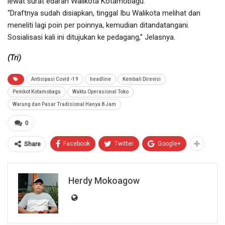
lewat surat edaran Walikota Kotamobagu.
“Draftnya sudah disiapkan, tinggal Ibu Walikota melihat dan
meneliti lagi poin per poinnya, kemudian ditandatangani.
Sosialisasi kali ini ditujukan ke pedagang,” Jelasnya.
(Tri)
Antisipasi Covid -19
headline
Kembali Direvisi
Pemkot Kotamobagu
Waktu Operasional Toko
Warung dan Pasar Tradisional Hanya 8 Jam
0
Facebook
Twitter
Google+
Share
Herdy Mokoagow