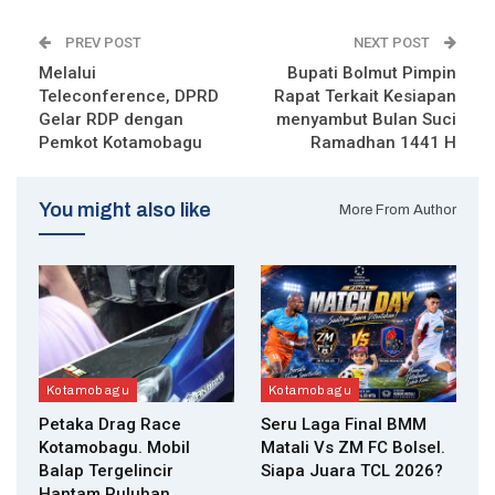
PREV POST
NEXT POST
Melalui
Bupati Bolmut Pimpin
Teleconference, DPRD
Rapat Terkait Kesiapan
Gelar RDP dengan
menyambut Bulan Suci
Pemkot Kotamobagu
Ramadhan 1441 H
You might also like
More From Author
Kotamobagu
Kotamobagu
Petaka Drag Race
Seru Laga Final BMM
Kotamobagu. Mobil
Matali Vs ZM FC Bolsel.
Balap Tergelincir
Siapa Juara TCL 2026?
Hantam Puluhan