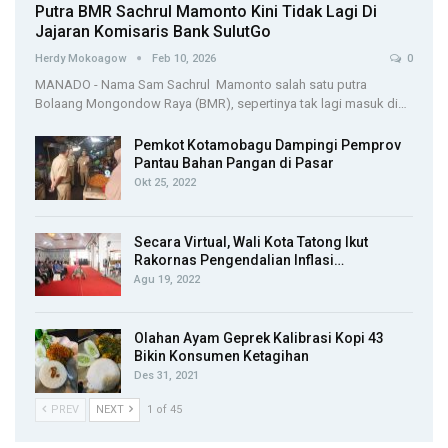
Putra BMR Sachrul Mamonto Kini Tidak Lagi Di
Jajaran Komisaris Bank SulutGo
Herdy Mokoagow
Feb 10, 2026
0
MANADO - Nama Sam Sachrul Mamonto salah satu putra
Bolaang Mongondow Raya (BMR), sepertinya tak lagi masuk di…
Pemkot Kotamobagu Dampingi Pemprov
Pantau Bahan Pangan di Pasar
Okt 25, 2022
Secara Virtual, Wali Kota Tatong Ikut
Rakornas Pengendalian Inflasi…
Agu 19, 2022
Olahan Ayam Geprek Kalibrasi Kopi 43
Bikin Konsumen Ketagihan
Des 31, 2021
PREV
NEXT
1 of 45