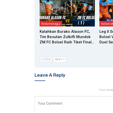
Kotamobagu
Kotamo
Kalahkan Burako Alason FC,
Leg II 
Tim Besutan Zulkifli Mundok
Bolsel 
ZM FC Bolsel Raih Tiket Final…
Duel Se
PREV
NEXT
Leave A Reply
Your email