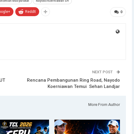
konomian Masyarakat
Nayodo Koerniawan SH
oogle+
ReddIt
0
NEXT POST
HUT
Rencana Pembangunan Ring Road, Nayodo
Koerniawan Temui Sehan Landjar
More From Author