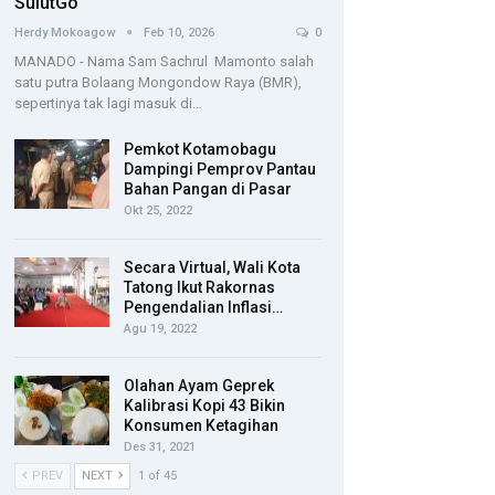
SulutGo
Herdy Mokoagow
Feb 10, 2026
0
MANADO - Nama Sam Sachrul Mamonto salah
satu putra Bolaang Mongondow Raya (BMR),
sepertinya tak lagi masuk di…
Pemkot Kotamobagu
Dampingi Pemprov Pantau
Bahan Pangan di Pasar
Okt 25, 2022
Secara Virtual, Wali Kota
Tatong Ikut Rakornas
Pengendalian Inflasi…
Agu 19, 2022
Olahan Ayam Geprek
Kalibrasi Kopi 43 Bikin
Konsumen Ketagihan
Des 31, 2021
PREV
NEXT
1 of 45