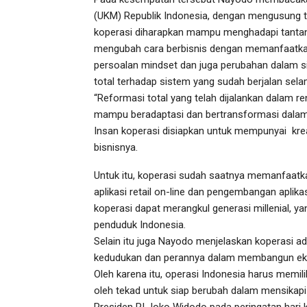
(UKM) Republik Indonesia, dengan mengusung te
koperasi diharapkan mampu menghadapi tantang
mengubah cara berbisnis dengan memanfaatka
persoalan mindset dan juga perubahan dalam s
total terhadap sistem yang sudah berjalan selam
“Reformasi total yang telah dijalankan dalam re
mampu beradaptasi dan bertransformasi dalam 
Insan koperasi disiapkan untuk mempunyai kreat
bisnisnya.
Untuk itu, koperasi sudah saatnya memanfaatk
aplikasi retail on-line dan pengembangan aplika
koperasi dapat merangkul generasi millenial, ya
penduduk Indonesia.
Selain itu juga Nayodo menjelaskan koperasi a
kedudukan dan perannya dalam membangun eko
Oleh karena itu, operasi Indonesia harus memil
oleh tekad untuk siap berubah dalam mensikapi 
Presiden RI Joko Widodo pada peringatan hari 