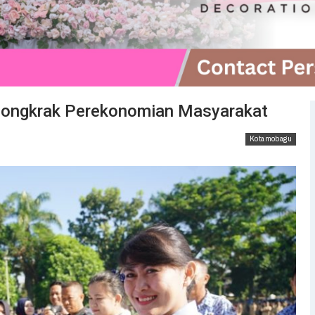
Dongkrak Perekonomian Masyarakat
Kotamobagu