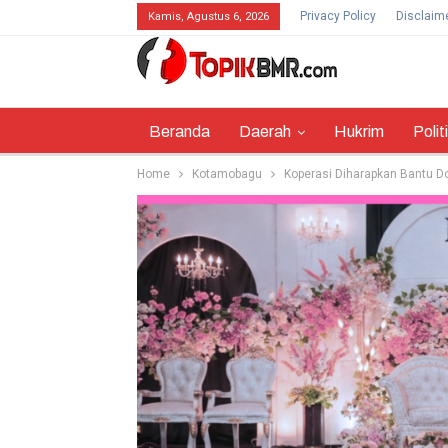
Privacy Policy
Disclaim
Kamis, Agustus 6, 2026
Beranda
Daerah
Hukrim
Polit
Home
Kotamobagu
Koperasi Diharapkan Bantu 