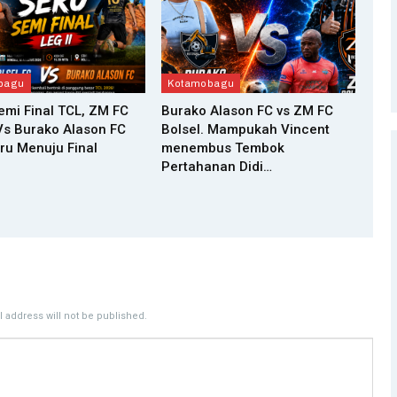
bagu
Kotamobagu
Semi Final TCL, ZM FC
Burako Alason FC vs ZM FC
Vs Burako Alason FC
Bolsel. Mampukah Vincent
ru Menuju Final
menembus Tembok
Pertahanan Didi…
 address will not be published.