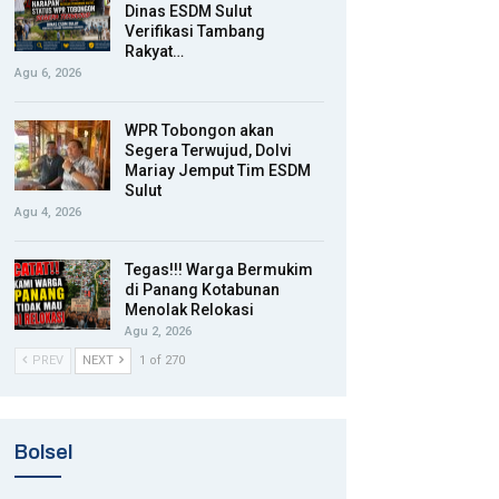
Dinas ESDM Sulut
Verifikasi Tambang
Rakyat…
Agu 6, 2026
WPR Tobongon akan
Segera Terwujud, Dolvi
Mariay Jemput Tim ESDM
Sulut
Agu 4, 2026
Tegas!!! Warga Bermukim
di Panang Kotabunan
Menolak Relokasi
Agu 2, 2026
PREV
NEXT
1 of 270
Bolsel