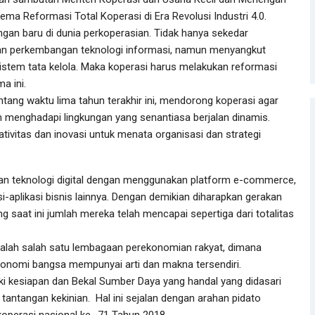
ma Reformasi Total Koperasi di Era Revolusi Industri 4.0.
an baru di dunia perkoperasian. Tidak hanya sekedar
n perkembangan teknologi informasi, namun menyangkut
istem tata kelola. Maka koperasi harus melakukan reformasi
a ini.
ntang waktu lima tahun terakhir ini, mendorong koperasi agar
menghadapi lingkungan yang senantiasa berjalan dinamis.
ivitas dan inovasi untuk menata organisasi dan strategi
an teknologi digital dengan menggunakan platform e-commerce,
si-aplikasi bisnis lainnya. Dengan demikian diharapkan gerakan
ng saat ini jumlah mereka telah mencapai sepertiga dari totalitas
dalah salah satu lembagaan perekonomian rakyat, dimana
nomi bangsa mempunyai arti dan makna tersendiri.
iki kesiapan dan Bekal Sumber Daya yang handal yang didasari
tantangan kekinian. Hal ini sejalan dengan arahan pidato
koperasi nasional ke- 71 Tahun 2018.