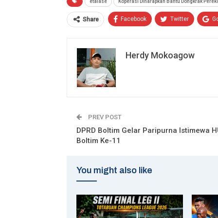
etalase
Koperasi Diharapkan Bantu Dongkrak Pere
Facebook
Twitter
G
Share
Herdy Mokoagow
PREV POST
DPRD Boltim Gelar Paripurna Istimewa 
Boltim Ke-11
You might also like