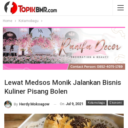
Home
Kotamobagu
Lewat Medsos Monik Jalankan Bisnis
Kuliner Pisang Bolen
Kotamobagu
Ekonomi
On
Jul 9, 2021
By
Herdy Mokoagow