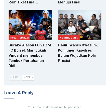
Raih Tiket Final…
Menuju Final
Kotamobagu
Kotamobagu
Burako Alason FC vs ZM
Hadiri Wasrik Itwasum,
FC Bolsel. Mampukah
Komitmen Kapolres
Vincent menembus
Boltim Wujudkan Polri
Tembok Pertahanan
Presisi
Didi…
PREV
NEXT
Leave A Reply
Your email address will not be published.