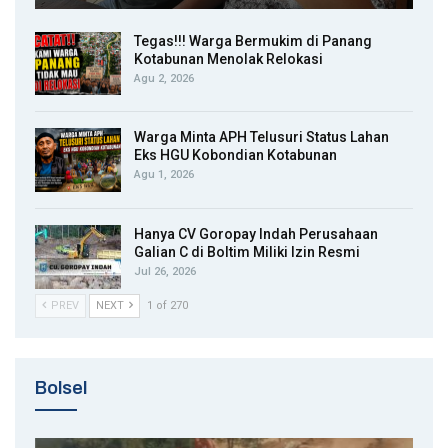
Tegas!!! Warga Bermukim di Panang
Kotabunan Menolak Relokasi
Agu 2, 2026
Warga Minta APH Telusuri Status Lahan
Eks HGU Kobondian Kotabunan
Agu 1, 2026
Hanya CV Goropay Indah Perusahaan
Galian C di Boltim Miliki Izin Resmi
Jul 26, 2026
PREV
NEXT
1 of 270
Bolsel