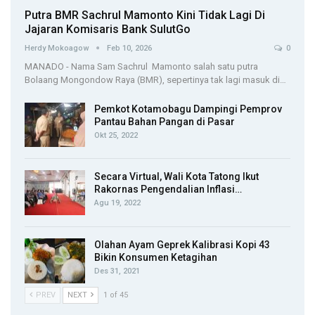
Putra BMR Sachrul Mamonto Kini Tidak Lagi Di
Jajaran Komisaris Bank SulutGo
Herdy Mokoagow
Feb 10, 2026
0
MANADO - Nama Sam Sachrul Mamonto salah satu putra
Bolaang Mongondow Raya (BMR), sepertinya tak lagi masuk di…
Pemkot Kotamobagu Dampingi Pemprov
Pantau Bahan Pangan di Pasar
Okt 25, 2022
Secara Virtual, Wali Kota Tatong Ikut
Rakornas Pengendalian Inflasi…
Agu 19, 2022
Olahan Ayam Geprek Kalibrasi Kopi 43
Bikin Konsumen Ketagihan
Des 31, 2021
PREV
NEXT
1 of 45