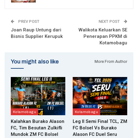
PREV POST
NEXT POST
Joan Raup Untung dari
Walikota Keluarkan SE
Bisnis Supplier Kerupuk
Penerapan PPKM di
Kotamobagu
You might also like
More From Author
Kotamobagu
Kotamobagu
Kalahkan Burako Alason
Leg II Semi Final TCL, ZM
FC, Tim Besutan Zulkifli
FC Bolsel Vs Burako
Mundok ZM FC Bolsel
Alason FC Duel Seru