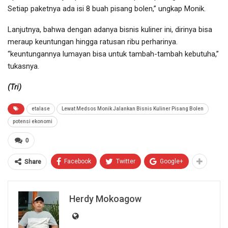
Setiap paketnya ada isi 8 buah pisang bolen,” ungkap Monik.
Lanjutnya, bahwa dengan adanya bisnis kuliner ini, dirinya bisa
meraup keuntungan hingga ratusan ribu perharinya.
“keuntungannya lumayan bisa untuk tambah-tambah kebutuha,”
tukasnya.
(Tri)
etalase
Lewat Medsos Monik Jalankan Bisnis Kuliner Pisang Bolen
potensi ekonomi
0
Facebook
Twitter
Google+
Share
Herdy Mokoagow