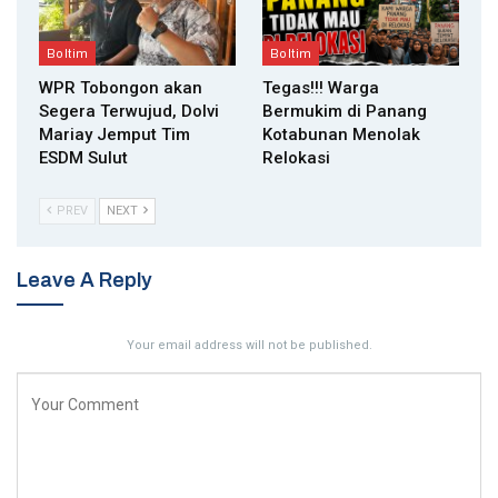
Boltim
Boltim
WPR Tobongon akan
Tegas!!! Warga
Segera Terwujud, Dolvi
Bermukim di Panang
Mariay Jemput Tim
Kotabunan Menolak
ESDM Sulut
Relokasi
PREV
NEXT
Leave A Reply
Your email address will not be published.