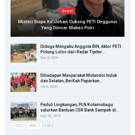
Bolsel
Misteri Siapa Ko’ Johan Cukong PETI Onggunoi
Yang Diincar Mabes Polri
Diduga Mengaku Anggota BIN, Aktor PETI
Pidung Lolos dari Radar Tipiter…
Mar 8, 2026
Dihadapan Masyarakat Motandoi Induk
dan Selatan, BerKah Paparkan…
Okt 6, 2020
Peduli Lingkungan, PLN Kotamobagu
salurkan Bantuan CSR Bank Sampah di…
Agu 23, 2019
PREV
NEXT
1 of 2