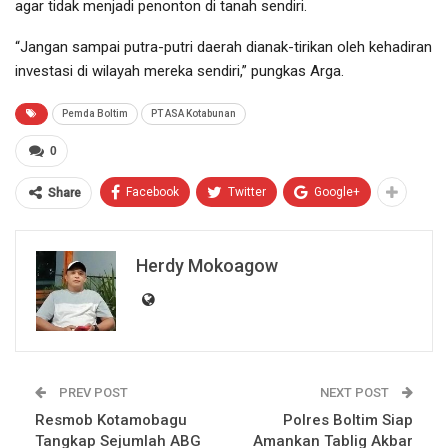
agar tidak menjadi penonton di tanah sendiri.
“Jangan sampai putra-putri daerah dianak-tirikan oleh kehadiran
investasi di wilayah mereka sendiri,” pungkas Arga.
Pemda Boltim
PT ASA Kotabunan
0
Facebook
Twitter
Google+
Share
Herdy Mokoagow
PREV POST
NEXT POST
Resmob Kotamobagu
Polres Boltim Siap
Tangkap Sejumlah ABG
Amankan Tablig Akbar