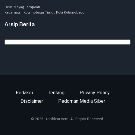
Desa Moyag Tampoan
Kecamatan Kotamobagu Timur, Kota Kotamobagu.
Arsip Berita
Arsip
Berita
Redaksi
Tentang
Privacy Policy
Disclaimer
Pedoman Media Siber
© 2026 - topikbmr.com. All Rights Reserved.
Website Design:
BetterStudio