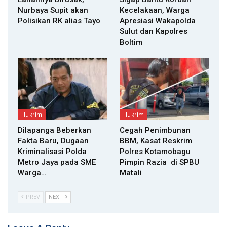
Nurbaya Supit akan
Kecelakaan, Warga
Polisikan RK alias Tayo
Apresiasi Wakapolda
Sulut dan Kapolres
Boltim
Hukrim
Hukrim
Dilapanga Beberkan
Cegah Penimbunan
Fakta Baru, Dugaan
BBM, Kasat Reskrim
Kriminalisasi Polda
Polres Kotamobagu
Metro Jaya pada SME
Pimpin Razia di SPBU
Warga…
Matali
PREV
NEXT