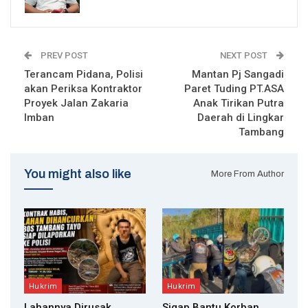
PREV POST
NEXT POST
Terancam Pidana, Polisi
Mantan Pj Sangadi
akan Periksa Kontraktor
Paret Tuding PT.ASA
Proyek Jalan Zakaria
Anak Tirikan Putra
Imban
Daerah di Lingkar
Tambang
You might also like
More From Author
Hukrim
Hukrim
Lahannya Dirusak,
Sigap Bantu Korban