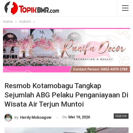
Home
Hukrim
Resmob Kotamobagu Tangkap
Sejumlah ABG Pelaku Penganiayaan Di
Wisata Air Terjun Muntoi
Hukrim
On
Mei 19, 2026
By
Herdy Mokoagow