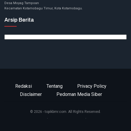
Desa Moyag Tampoan
Kecamatan Kotamobagu Timur, Kota Kotamobagu.
Arsip Berita
Arsip
Berita
Redaksi
Tentang
Privacy Policy
Disclaimer
Pedoman Media Siber
© 2026 - topikbmr.com. All Rights Reserved.
Website Design:
BetterStudio