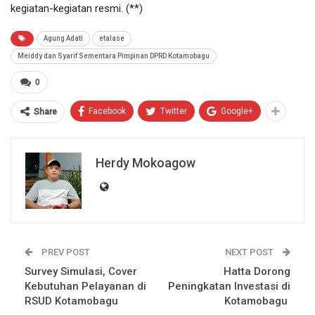
kegiatan-kegiatan resmi. (**)
Agung Adati
etalase
Meiddy dan Syarif Sementara Pimpinan DPRD Kotamobagu
0
Facebook
Twitter
Google+
Share
Herdy Mokoagow
PREV POST
NEXT POST
Survey Simulasi, Cover
Hatta Dorong
Kebutuhan Pelayanan di
Peningkatan Investasi di
RSUD Kotamobagu
Kotamobagu