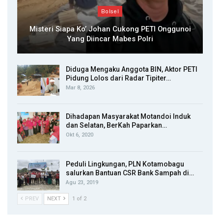
Bolsel
Misteri Siapa Ko’ Johan Cukong PETI Onggunoi
Yang Diincar Mabes Polri
Diduga Mengaku Anggota BIN, Aktor PETI
Pidung Lolos dari Radar Tipiter…
Mar 8, 2026
Dihadapan Masyarakat Motandoi Induk
dan Selatan, BerKah Paparkan…
Okt 6, 2020
Peduli Lingkungan, PLN Kotamobagu
salurkan Bantuan CSR Bank Sampah di…
Agu 23, 2019
PREV
NEXT
1 of 2