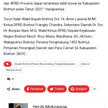
dan APBD Provinsi dapat teralokasi lebih besar ke Kabupaten
Bolmut pada Tahun 2021.” Harapannya
Turut Hadir Wakil Bupati Bolmut Drs. Hi. Amin Lasena M.AP,
Ketua DPRD Bolmut Frangky Chandra, Sekertaris Daerah Dr. Drs.
Hi. Asripan Nani, M.Si, Wakil Ketua DPRD, Kepala Kejaksaan
Negeri Bolmut Moch. Riza Wisnu Wardhana, SH., M.Hum.,
Wakapolres Bolmut, Perwira Penghubung 1303 Bolmut,
Pimpinan Perangkat Daerah dan Para Camat Se Kabupaten
Bolmut. (BUY)
Bupati Bolmut Pimpin Musrenbang Tingkat Kabupaten
etalase
Melalui Vicon
0
Facebook
Twitter
Google+
Share
Herdy Mokoagow