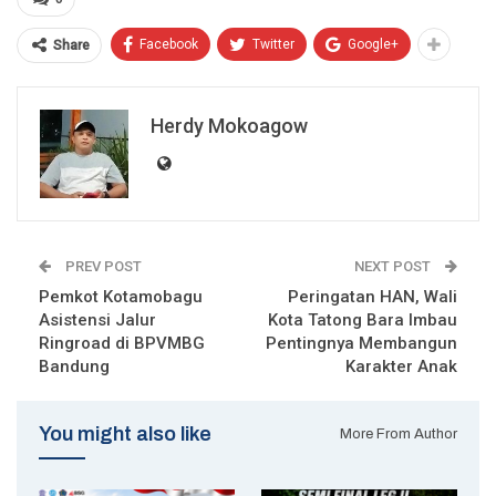
Facebook
Twitter
Google+
Share
Herdy Mokoagow
PREV POST
NEXT POST
Pemkot Kotamobagu
Peringatan HAN, Wali
Asistensi Jalur
Kota Tatong Bara Imbau
Ringroad di BPVMBG
Pentingnya Membangun
Bandung
Karakter Anak
You might also like
More From Author