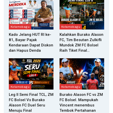
Kotamobagu
Kotamobagu
Kado Jelang HUT RI ke-
Kalahkan Burako Alason
81, Bayar Pajak
FC, Tim Besutan Zulkifli
Kendaraan Dapat Diskon
Mundok ZM FC Bolsel
dan Hapus Denda
Raih Tiket Final…
Kotamobagu
Kotamobagu
Leg II Semi Final TCL, ZM
Burako Alason FC vs ZM
FC Bolsel Vs Burako
FC Bolsel. Mampukah
Alason FC Duel Seru
Vincent menembus
Menuju Final
Tembok Pertahanan