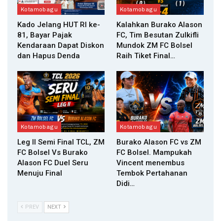
Kotamobagu
Kotamobagu
Kado Jelang HUT RI ke-
Kalahkan Burako Alason
81, Bayar Pajak
FC, Tim Besutan Zulkifli
Kendaraan Dapat Diskon
Mundok ZM FC Bolsel
dan Hapus Denda
Raih Tiket Final…
Kotamobagu
Kotamobagu
Leg II Semi Final TCL, ZM
Burako Alason FC vs ZM
FC Bolsel Vs Burako
FC Bolsel. Mampukah
Alason FC Duel Seru
Vincent menembus
Menuju Final
Tembok Pertahanan
Didi…
PREV
NEXT