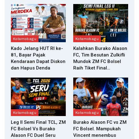
Kotamobagu
Kotamobagu
Kado Jelang HUT RI ke-
Kalahkan Burako Alason
81, Bayar Pajak
FC, Tim Besutan Zulkifli
Kendaraan Dapat Diskon
Mundok ZM FC Bolsel
dan Hapus Denda
Raih Tiket Final…
Kotamobagu
Kotamobagu
Leg II Semi Final TCL, ZM
Burako Alason FC vs ZM
FC Bolsel Vs Burako
FC Bolsel. Mampukah
Alason FC Duel Seru
Vincent menembus