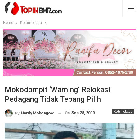
Home
Kotamobagu
Mokodompit ‘Warning’ Relokasi
Pedagang Tidak Tebang Pilih
Kotamobagu
On
Sep 28, 2019
By
Herdy Mokoagow