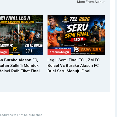
More From Author
bagu
Kotamobagu
n Burako Alason FC,
Leg II Semi Final TCL, ZM FC
utan Zulkifli Mundok
Bolsel Vs Burako Alason FC
olsel Raih Tiket Final…
Duel Seru Menuju Final
 address will not be published.