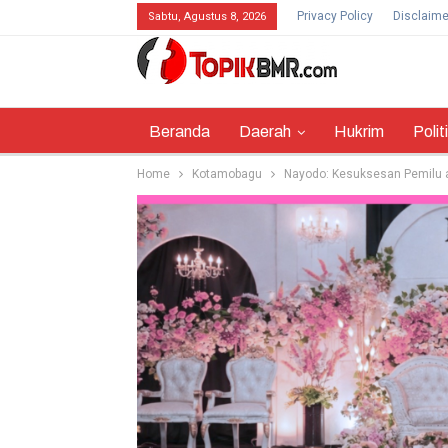
Privacy Policy
Disclaime
Sabtu, Agustus 8, 2026
Beranda
Daerah
Hukrim
Polit
Home
Kotamobagu
Nayodo: Kesuksesan Pemilu 