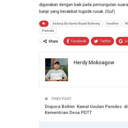
digunakan dengan baik pada pemungutan suara
banjir yang berakibat logistik rusak. (Guf)
Gedung Eks Kantor Bupati Bolmong
headline
K
Pramuka
Facebook
Twitter
G
Share
Herdy Mokoagow
PREV POST
Dispora Boltim Kawal Usulan Pemdes di
Kementrian Desa PDTT