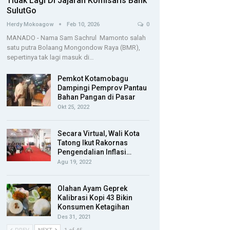
Tidak Lagi Di Jajaran Komisaris Bank
SulutGo
Herdy Mokoagow
Feb 10, 2026
0
MANADO - Nama Sam Sachrul Mamonto salah
satu putra Bolaang Mongondow Raya (BMR),
sepertinya tak lagi masuk di…
Pemkot Kotamobagu
Dampingi Pemprov Pantau
Bahan Pangan di Pasar
Okt 25, 2022
Secara Virtual, Wali Kota
Tatong Ikut Rakornas
Pengendalian Inflasi…
Agu 19, 2022
Olahan Ayam Geprek
Kalibrasi Kopi 43 Bikin
Konsumen Ketagihan
Des 31, 2021