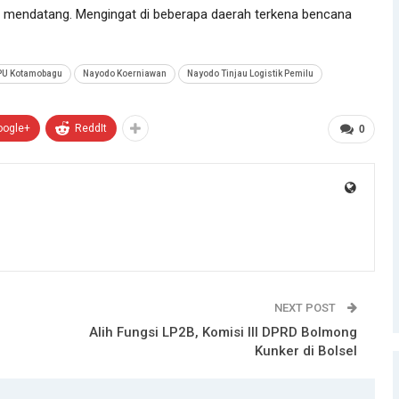
 mendatang. Mengingat di beberapa daerah terkena bencana
PU Kotamobagu
Nayodo Koerniawan
Nayodo Tinjau Logistik Pemilu
oogle+
ReddIt
0
NEXT POST
Alih Fungsi LP2B, Komisi III DPRD Bolmong
Kunker di Bolsel