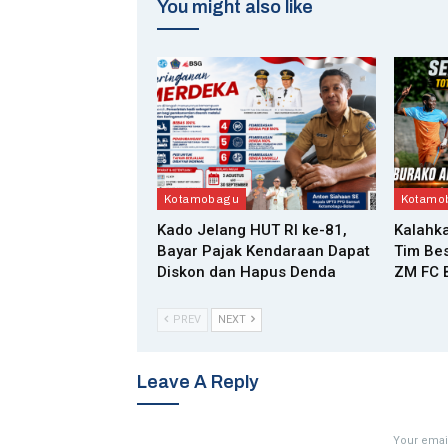
You might also like
Kotamobagu
Kotamo
Kado Jelang HUT RI ke-81,
Kalahka
Bayar Pajak Kendaraan Dapat
Tim Bes
Diskon dan Hapus Denda
ZM FC B
PREV
NEXT
Leave A Reply
Your email