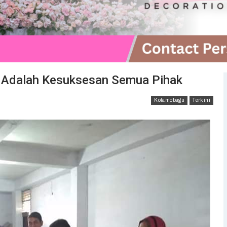
 Adalah Kesuksesan Semua Pihak
Kotamobagu
Terkini