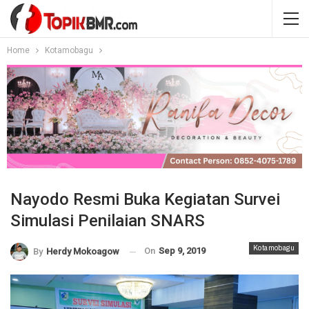
Home
Kotamobagu
Nayodo Resmi Buka Kegiatan Survei
Simulasi Penilaian SNARS
Kotamobagu
On
Sep 9, 2019
By
Herdy Mokoagow