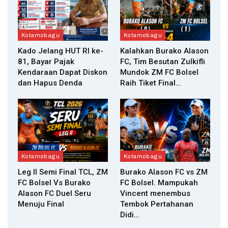
Kotamobagu
Kotamobagu
Kado Jelang HUT RI ke-
Kalahkan Burako Alason
81, Bayar Pajak
FC, Tim Besutan Zulkifli
Kendaraan Dapat Diskon
Mundok ZM FC Bolsel
dan Hapus Denda
Raih Tiket Final…
Kotamobagu
Kotamobagu
Leg II Semi Final TCL, ZM
Burako Alason FC vs ZM
FC Bolsel Vs Burako
FC Bolsel. Mampukah
Alason FC Duel Seru
Vincent menembus
Menuju Final
Tembok Pertahanan
Didi…