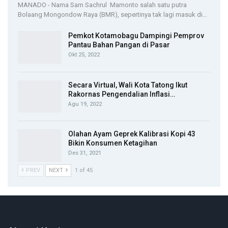
MANADO - Nama Sam Sachrul Mamonto salah satu putra
Bolaang Mongondow Raya (BMR), sepertinya tak lagi masuk di…
Pemkot Kotamobagu Dampingi Pemprov
Pantau Bahan Pangan di Pasar
Okt 25, 2022
Secara Virtual, Wali Kota Tatong Ikut
Rakornas Pengendalian Inflasi…
Agu 19, 2022
Olahan Ayam Geprek Kalibrasi Kopi 43
Bikin Konsumen Ketagihan
Des 31, 2021
PREV
NEXT
1 of 45