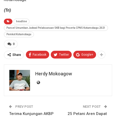
(Tri)
headline
Pansel Umumkan Jadwal Pelaksanaan SKB bagi Peserta CPNS Kotamobagu 2021
Pemkot Kotamobagu
0
Facebook
Twitter
Google+
Share
Herdy Mokoagow
PREV POST
NEXT POST
Terima Kunjungan AKBP
25 Petani Aren Dapat