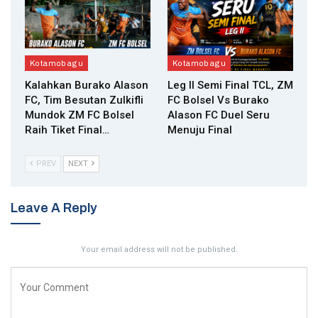
Kotamobagu
Kotamobagu
Kalahkan Burako Alason
Leg II Semi Final TCL, ZM
FC, Tim Besutan Zulkifli
FC Bolsel Vs Burako
Mundok ZM FC Bolsel
Alason FC Duel Seru
Raih Tiket Final…
Menuju Final
PREV
NEXT
Leave A Reply
Your email address will not be published.