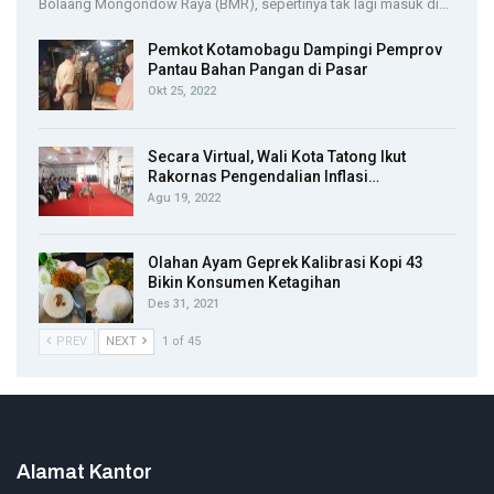
Bolaang Mongondow Raya (BMR), sepertinya tak lagi masuk di…
Pemkot Kotamobagu Dampingi Pemprov
Pantau Bahan Pangan di Pasar
Okt 25, 2022
Secara Virtual, Wali Kota Tatong Ikut
Rakornas Pengendalian Inflasi…
Agu 19, 2022
Olahan Ayam Geprek Kalibrasi Kopi 43
Bikin Konsumen Ketagihan
Des 31, 2021
PREV
NEXT
1 of 45
Alamat Kantor