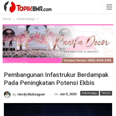
Home
Kotamobagu
Pembangunan Infastrukur Berdampak
Pada Peningkatan Potensi Ekbis
Kotamobagu
Terkini
On
Jun 5, 2020
By
Herdy Mokoagow