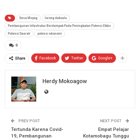
Desa Moyag
lorong dakoulu
Pembangunan Infastrukur Berdampak Pada Peningkatan Potensi Ekbis
Potensi Daerah
potensi ekonomi
0
Facebook
Twitter
Google+
Share
Herdy Mokoagow
PREV POST
NEXT POST
Tertunda Karena Covid-
Empat Pelajar
19, Pembangunan
Kotamobagu Tunggu