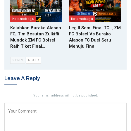
Kotamobagu
Kotamobagu
Kalahkan Burako Alason
Leg II Semi Final TCL, ZM
FC, Tim Besutan Zulkifli
FC Bolsel Vs Burako
Mundok ZM FC Bolsel
Alason FC Duel Seru
Raih Tiket Final…
Menuju Final
PREV
NEXT
Leave A Reply
Your email address will not be published.