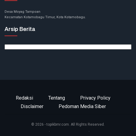
Desa Moyag Tampoan
Kecamatan Kotamobagu Timur, Kota Kotamobagu.
Arsip Berita
Arsip
Berita
Redaksi
Tentang
Privacy Policy
Disclaimer
Pedoman Media Siber
© 2026 - topikbmr.com. All Rights Reserved.
Website Design:
BetterStudio