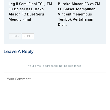
Leg II Semi Final TCL, ZM
Burako Alason FC vs ZM
FC Bolsel Vs Burako
FC Bolsel. Mampukah
Alason FC Duel Seru
Vincent menembus
Menuju Final
Tembok Pertahanan
Didi…
PREV
NEXT
Leave A Reply
Your email address will not be published.