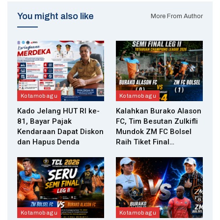
You might also like
More From Author
Kotamobagu
Kotamobagu
Kado Jelang HUT RI ke-
Kalahkan Burako Alason
81, Bayar Pajak
FC, Tim Besutan Zulkifli
Kendaraan Dapat Diskon
Mundok ZM FC Bolsel
dan Hapus Denda
Raih Tiket Final…
Kotamobagu
Kotamobagu