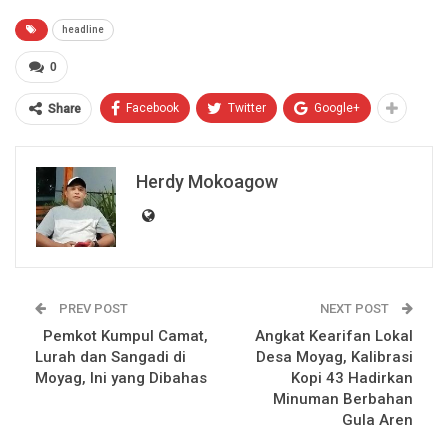
headline
0
Facebook
Twitter
Google+
Share
Herdy Mokoagow
PREV POST
NEXT POST
Pemkot Kumpul Camat,
Angkat Kearifan Lokal
Lurah dan Sangadi di
Desa Moyag, Kalibrasi
Moyag, Ini yang Dibahas
Kopi 43 Hadirkan
Minuman Berbahan
Gula Aren