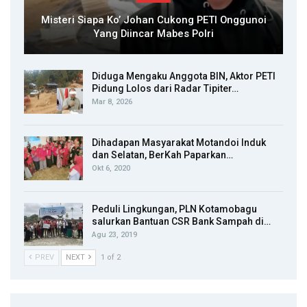
Misteri Siapa Ko’ Johan Cukong PETI Onggunoi
Yang Diincar Mabes Polri
Diduga Mengaku Anggota BIN, Aktor PETI
Pidung Lolos dari Radar Tipiter…
Mar 8, 2026
Dihadapan Masyarakat Motandoi Induk
dan Selatan, BerKah Paparkan…
Okt 6, 2020
Peduli Lingkungan, PLN Kotamobagu
salurkan Bantuan CSR Bank Sampah di…
Agu 23, 2019
PREV
NEXT
1 of 2