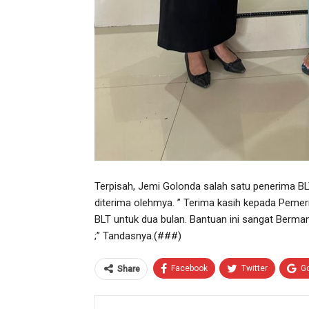
Terpisah, Jemi Golonda salah satu penerima BL
diterima olehmya. ” Terima kasih kepada Pem
BLT untuk dua bulan. Bantuan ini sangat Berm
;” Tandasnya.(###)
Facebook
Twitter
G
Share