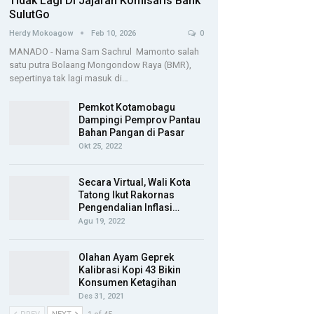
Tidak Lagi Di Jajaran Komisaris Bank
SulutGo
Herdy Mokoagow
Feb 10, 2026
0
MANADO - Nama Sam Sachrul Mamonto salah
satu putra Bolaang Mongondow Raya (BMR),
sepertinya tak lagi masuk di…
Pemkot Kotamobagu
Dampingi Pemprov Pantau
Bahan Pangan di Pasar
Okt 25, 2022
Secara Virtual, Wali Kota
Tatong Ikut Rakornas
Pengendalian Inflasi…
Agu 19, 2022
Olahan Ayam Geprek
Kalibrasi Kopi 43 Bikin
Konsumen Ketagihan
Des 31, 2021