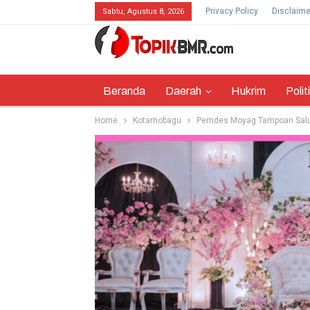
Privacy Policy
Disclaime
Sabtu, Agustus 8, 2026
Beranda
Daerah
Hukrim
Polit
Home
Kotamobagu
Pemdes Moyag Tampoan Salu