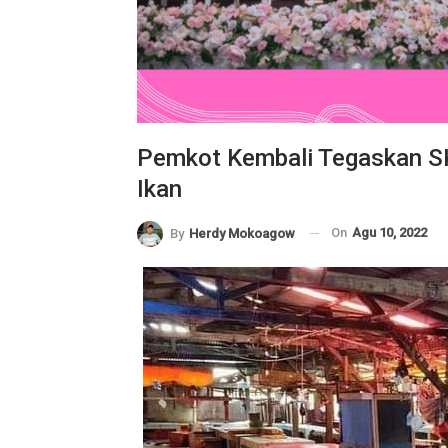
Pemkot Kembali Tegaskan SK
Ikan
On
Agu 10, 2022
By
Herdy Mokoagow