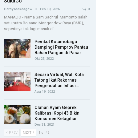
SulutGo
Herdy Mokoagow
Feb 10, 2026
0
MANADO - Nama Sam Sachrul Mamonto salah
satu putra Bolaang Mongondow Raya (BMR),
sepertinya tak lagi masuk di…
Pemkot Kotamobagu
Dampingi Pemprov Pantau
Bahan Pangan di Pasar
Okt 25, 2022
Secara Virtual, Wali Kota
Tatong Ikut Rakornas
Pengendalian Inflasi…
Agu 19, 2022
Olahan Ayam Geprek
Kalibrasi Kopi 43 Bikin
Konsumen Ketagihan
Des 31, 2021
PREV
NEXT
1 of 45