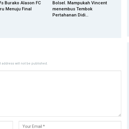
Vs Burako Alason FC
Bolsel. Mampukah Vincent
ru Menuju Final
menembus Tembok
Pertahanan Didi…
 address will not be published.