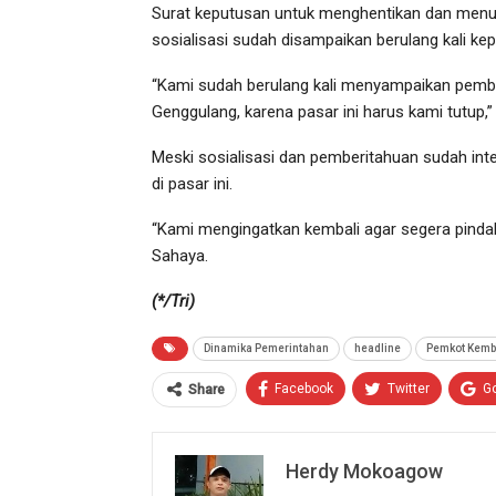
Surat keputusan untuk menghentikan dan menutu
sosialisasi sudah disampaikan berulang kali ke
“Kami sudah berulang kali menyampaikan pemb
Genggulang, karena pasar ini harus kami tutup,” 
Meski sosialisasi dan pemberitahuan sudah inte
di pasar ini.
“Kami mengingatkan kembali agar segera pindah.
Sahaya.
(*/Tri)
Dinamika Pemerintahan
headline
Pemkot Kemba
Facebook
Twitter
G
Share
Herdy Mokoagow