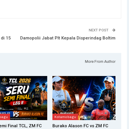
NEXT POST
di 15
Damopolii Jabat Plt Kepala Disperindag Boltim
More From Author
bagu
Kotamobagu
Semi Final TCL, ZM FC
Burako Alason FC vs ZM FC