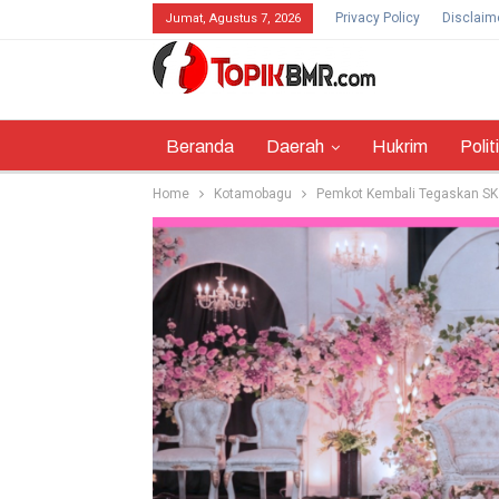
Privacy Policy
Disclaim
Jumat, Agustus 7, 2026
Beranda
Daerah
Hukrim
Polit
Home
Kotamobagu
Pemkot Kembali Tegaskan SK 