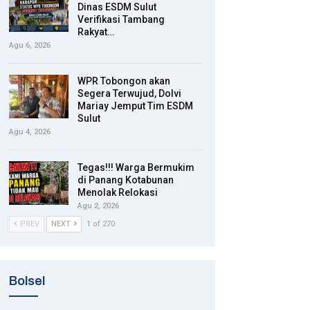
Dinas ESDM Sulut
Verifikasi Tambang
Rakyat…
Agu 6, 2026
WPR Tobongon akan
Segera Terwujud, Dolvi
Mariay Jemput Tim ESDM
Sulut
Agu 4, 2026
Tegas!!! Warga Bermukim
di Panang Kotabunan
Menolak Relokasi
Agu 2, 2026
PREV
NEXT
1 of 270
Bolsel