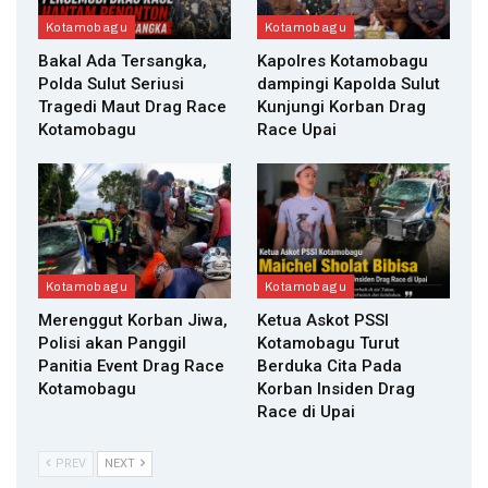
Kotamobagu
Kotamobagu
Bakal Ada Tersangka,
Kapolres Kotamobagu
Polda Sulut Seriusi
dampingi Kapolda Sulut
Tragedi Maut Drag Race
Kunjungi Korban Drag
Kotamobagu
Race Upai
Kotamobagu
Kotamobagu
Merenggut Korban Jiwa,
Ketua Askot PSSI
Polisi akan Panggil
Kotamobagu Turut
Panitia Event Drag Race
Berduka Cita Pada
Kotamobagu
Korban Insiden Drag
Race di Upai
PREV
NEXT