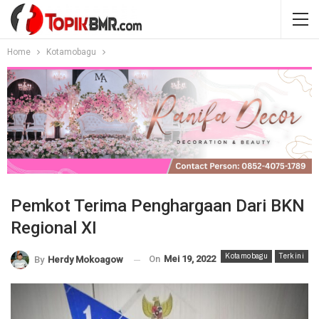
Home
Kotamobagu
Pemkot Terima Penghargaan Dari BKN
Regional XI
Kotamobagu
Terkini
On
Mei 19, 2022
By
Herdy Mokoagow