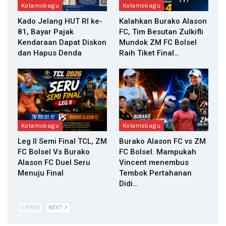
Kotamobagu
Kotamobagu
Kado Jelang HUT RI ke-
Kalahkan Burako Alason
81, Bayar Pajak
FC, Tim Besutan Zulkifli
Kendaraan Dapat Diskon
Mundok ZM FC Bolsel
dan Hapus Denda
Raih Tiket Final…
Kotamobagu
Kotamobagu
Leg II Semi Final TCL, ZM
Burako Alason FC vs ZM
FC Bolsel Vs Burako
FC Bolsel. Mampukah
Alason FC Duel Seru
Vincent menembus
Menuju Final
Tembok Pertahanan
Didi…
PREV
NEXT