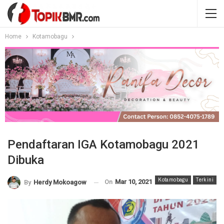
Home
Kotamobagu
Pendaftaran IGA Kotamobagu 2021
Dibuka
Kotamobagu
Terkini
On
Mar 10, 2021
By
Herdy Mokoagow