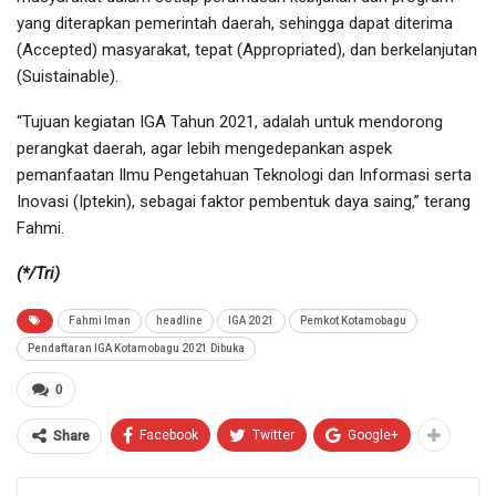
yang diterapkan pemerintah daerah, sehingga dapat diterima
(Accepted) masyarakat, tepat (Appropriated), dan berkelanjutan
(Suistainable).
“Tujuan kegiatan IGA Tahun 2021, adalah untuk mendorong
perangkat daerah, agar lebih mengedepankan aspek
pemanfaatan Ilmu Pengetahuan Teknologi dan Informasi serta
Inovasi (Iptekin), sebagai faktor pembentuk daya saing,” terang
Fahmi.
(*/Tri)
Fahmi Iman
headline
IGA 2021
Pemkot Kotamobagu
Pendaftaran IGA Kotamobagu 2021 Dibuka
0
Facebook
Twitter
Google+
Share