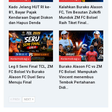
Kado Jelang HUT RI ke-
Kalahkan Burako Alason
81, Bayar Pajak
FC, Tim Besutan Zulkifli
Kendaraan Dapat Diskon
Mundok ZM FC Bolsel
dan Hapus Denda
Raih Tiket Final…
Kotamobagu
Kotamobagu
Leg II Semi Final TCL, ZM
Burako Alason FC vs ZM
FC Bolsel Vs Burako
FC Bolsel. Mampukah
Alason FC Duel Seru
Vincent menembus
Menuju Final
Tembok Pertahanan
Didi…
PREV
NEXT