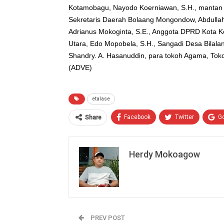
Kotamobagu, Nayodo Koerniawan, S.H., mantan Wa
Sekretaris Daerah Bolaang Mongondow, Abdullah
Adrianus Mokoginta, S.E., Anggota DPRD Kota
Utara, Edo Mopobela, S.H., Sangadi Desa Bilal
Shandry. A. Hasanuddin, para tokoh Agama, Toko
(ADVE)
etalase
Facebook
Twitter
G
Share
Herdy Mokoagow
PREV POST