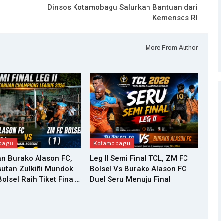
Dinsos Kotamobagu Salurkan Bantuan dari
Kemensos RI
More From Author
bagu
Kotamobagu
n Burako Alason FC,
Leg II Semi Final TCL, ZM FC
utan Zulkifli Mundok
Bolsel Vs Burako Alason FC
olsel Raih Tiket Final…
Duel Seru Menuju Final