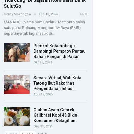
Tidak Lagi Di Jajaran Komisaris Bank
SulutGo
Herdy Mokoagow
Feb 10, 2026
0
MANADO - Nama Sam Sachrul Mamonto salah
satu putra Bolaang Mongondow Raya (BMR),
sepertinya tak lagi masuk di…
Pemkot Kotamobagu
Dampingi Pemprov Pantau
Bahan Pangan di Pasar
Okt 25, 2022
Secara Virtual, Wali Kota
Tatong Ikut Rakornas
Pengendalian Inflasi…
Agu 19, 2022
Olahan Ayam Geprek
Kalibrasi Kopi 43 Bikin
Konsumen Ketagihan
Des 31, 2021