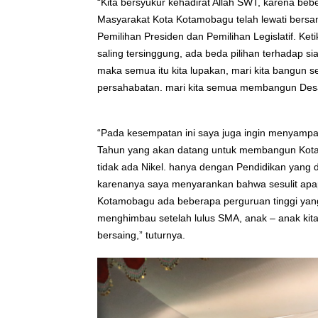
“Kita bersyukur kehadirat Allah SWT, karena b
Masyarakat Kota Kotamobagu telah lewati bersam
Pemilihan Presiden dan Pemilihan Legislatif. Ket
saling tersinggung, ada beda pilihan terhadap siap
maka semua itu kita lupakan, mari kita bangun
persahabatan. mari kita semua membangun Desa,
“Pada kesempatan ini saya juga ingin menyampa
Tahun yang akan datang untuk membangun Kota K
tidak ada Nikel. hanya dengan Pendidikan yang 
karenanya saya menyarankan bahwa sesulit apapu
Kotamobagu ada beberapa perguruan tinggi yang d
menghimbau setelah lulus SMA, anak – anak kita
bersaing,” tuturnya.