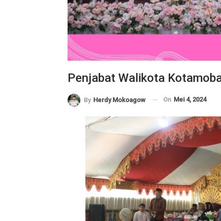
Penjabat Walikota Kotamobagu
On
Mei 4, 2024
By
Herdy Mokoagow