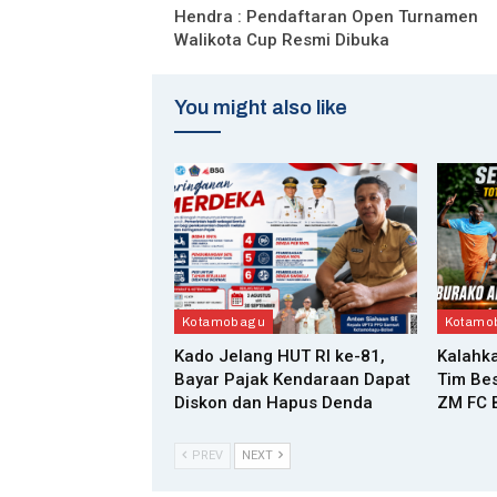
Hendra : Pendaftaran Open Turnamen
Walikota Cup Resmi Dibuka
You might also like
Kotamobagu
Kotamo
Kado Jelang HUT RI ke-81,
Kalahka
Bayar Pajak Kendaraan Dapat
Tim Bes
Diskon dan Hapus Denda
ZM FC B
PREV
NEXT