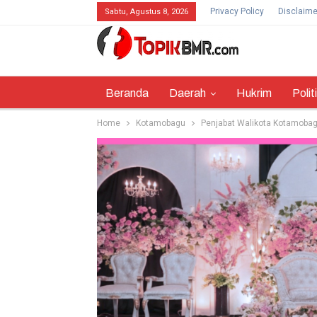
Privacy Policy
Disclaime
Sabtu, Agustus 8, 2026
Beranda
Daerah
Hukrim
Polit
Home
Kotamobagu
Penjabat Walikota Kotamobagu 