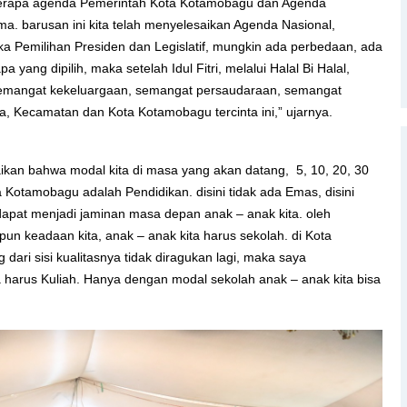
eberapa agenda Pemerintah Kota Kotamobagu dan Agenda
a. barusan ini kita telah menyelesaikan Agenda Nasional,
ika Pemilihan Presiden dan Legislatif, mungkin ada perbedaan, ada
a yang dipilih, maka setelah Idul Fitri, melalui Halal Bi Halal,
 semangat kekeluargaan, semangat persaudaraan, semangat
 Kecamatan dan Kota Kotamobagu tercinta ini,” ujarnya.
ikan bahwa modal kita di masa yang akan datang, 5, 10, 20, 30
otamobagu adalah Pendidikan. disini tidak ada Emas, disini
dapat menjadi jaminan masa depan anak – anak kita. oleh
n keadaan kita, anak – anak kita harus sekolah. di Kota
ari sisi kualitasnya tidak diragukan lagi, maka saya
 harus Kuliah. Hanya dengan modal sekolah anak – anak kita bisa