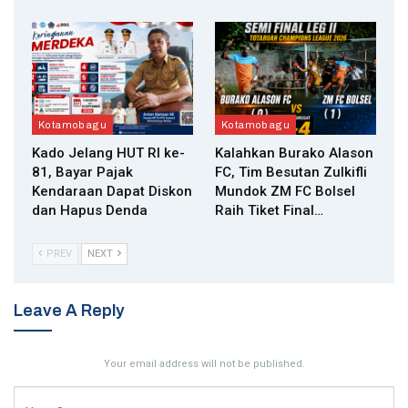
Kotamobagu
Kotamobagu
Kado Jelang HUT RI ke-
Kalahkan Burako Alason
81, Bayar Pajak
FC, Tim Besutan Zulkifli
Kendaraan Dapat Diskon
Mundok ZM FC Bolsel
dan Hapus Denda
Raih Tiket Final…
PREV
NEXT
Leave A Reply
Your email address will not be published.