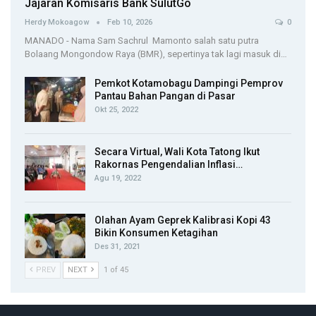
Jajaran Komisaris Bank SulutGo
Herdy Mokoagow
Feb 10, 2026
0
MANADO - Nama Sam Sachrul Mamonto salah satu putra
Bolaang Mongondow Raya (BMR), sepertinya tak lagi masuk di…
Pemkot Kotamobagu Dampingi Pemprov
Pantau Bahan Pangan di Pasar
Okt 25, 2022
Secara Virtual, Wali Kota Tatong Ikut
Rakornas Pengendalian Inflasi…
Agu 19, 2022
Olahan Ayam Geprek Kalibrasi Kopi 43
Bikin Konsumen Ketagihan
Des 31, 2021
PREV
NEXT
1 of 45