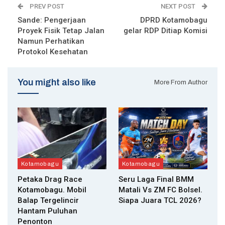
PREV POST
NEXT POST
Sande: Pengerjaan
DPRD Kotamobagu
Proyek Fisik Tetap Jalan
gelar RDP Ditiap Komisi
Namun Perhatikan
Protokol Kesehatan
You might also like
More From Author
Kotamobagu
Kotamobagu
Petaka Drag Race
Seru Laga Final BMM
Kotamobagu. Mobil
Matali Vs ZM FC Bolsel.
Balap Tergelincir
Siapa Juara TCL 2026?
Hantam Puluhan
Penonton