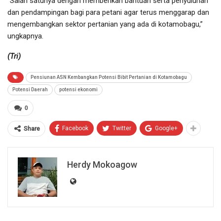
“Salah satunya dengan memberikan bantuan serta penyuluhan
dan pendampingan bagi para petani agar terus menggarap dan
mengembangkan sektor pertanian yang ada di kotamobagu,”
ungkapnya.
(Tri)
Pensiunan ASN Kembangkan Potensi Bibit Pertanian di Kotamobagu
Potensi Daerah
potensi ekonomi
0
Facebook
Twitter
Google+
Share
Herdy Mokoagow