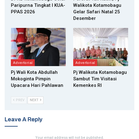
Paripurna Tingkat I KUA-
Walikota Kotamobagu
PPAS 2026
Gelar Safari Natal 25
Desember
Advertorial
Advertorial
Pj Wali Kota Abdullah
Pj Walikota Kotamobagu
Mokoginta Pimpin
Sambut Tim Visitasi
Upacara Hari Pahlawan
Kemenkes RI
PREV
NEXT
Leave A Reply
Your email address will not be published.