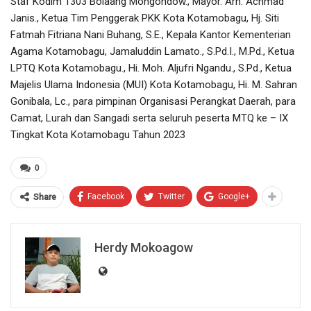
Staf Kodim 1303 Bolaang Mongondow., Mayor. Arh. Achmad
Janis., Ketua Tim Penggerak PKK Kota Kotamobagu, Hj. Siti
Fatmah Fitriana Nani Buhang, S.E., Kepala Kantor Kementerian
Agama Kotamobagu, Jamaluddin Lamato., S.Pd.I., M.Pd., Ketua
LPTQ Kota Kotamobagu., Hi. Moh. Aljufri Ngandu., S.Pd., Ketua
Majelis Ulama Indonesia (MUI) Kota Kotamobagu, Hi. M. Sahran
Gonibala, Lc., para pimpinan Organisasi Perangkat Daerah, para
Camat, Lurah dan Sangadi serta seluruh peserta MTQ ke – IX
Tingkat Kota Kotamobagu Tahun 2023
0
Facebook
Twitter
Google+
Share
Herdy Mokoagow