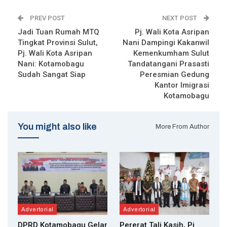
PREV POST
NEXT POST
Jadi Tuan Rumah MTQ
Pj. Wali Kota Asripan
Tingkat Provinsi Sulut,
Nani Dampingi Kakanwil
Pj. Wali Kota Asripan
Kemenkumham Sulut
Nani: Kotamobagu
Tandatangani Prasasti
Sudah Sangat Siap
Peresmian Gedung
Kantor Imigrasi
Kotamobagu
You might also like
More From Author
Advertorial
Advertorial
DPRD Kotamobagu Gelar
Pererat Tali Kasih, Pj