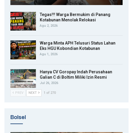
Tegas!!! Warga Bermukim di Panang
Kotabunan Menolak Relokasi
Agu 2, 2026
Warga Minta APH Telusuri Status Lahan
Eks HGU Kobondian Kotabunan
Agu 1, 2026
Hanya CV Goropay Indah Perusahaan
Galian C di Boltim Miliki Izin Resmi
Jul 26, 2026
PREV
NEXT
1 of 270
Bolsel