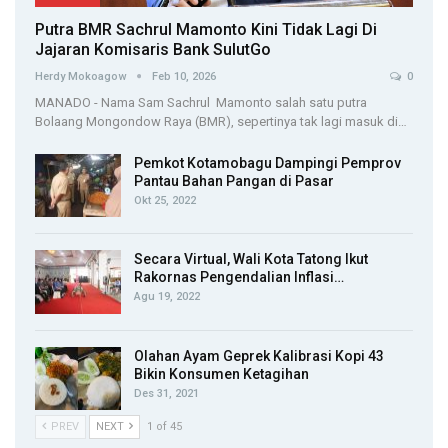
Putra BMR Sachrul Mamonto Kini Tidak Lagi Di
Jajaran Komisaris Bank SulutGo
Herdy Mokoagow
Feb 10, 2026
0
MANADO - Nama Sam Sachrul Mamonto salah satu putra
Bolaang Mongondow Raya (BMR), sepertinya tak lagi masuk di…
Pemkot Kotamobagu Dampingi Pemprov
Pantau Bahan Pangan di Pasar
Okt 25, 2022
Secara Virtual, Wali Kota Tatong Ikut
Rakornas Pengendalian Inflasi…
Agu 19, 2022
Olahan Ayam Geprek Kalibrasi Kopi 43
Bikin Konsumen Ketagihan
Des 31, 2021
PREV
NEXT
1 of 45