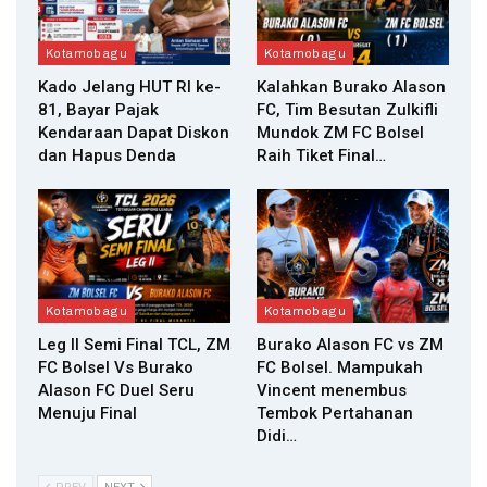
Kotamobagu
Kotamobagu
Kado Jelang HUT RI ke-
Kalahkan Burako Alason
81, Bayar Pajak
FC, Tim Besutan Zulkifli
Kendaraan Dapat Diskon
Mundok ZM FC Bolsel
dan Hapus Denda
Raih Tiket Final…
Kotamobagu
Kotamobagu
Leg II Semi Final TCL, ZM
Burako Alason FC vs ZM
FC Bolsel Vs Burako
FC Bolsel. Mampukah
Alason FC Duel Seru
Vincent menembus
Menuju Final
Tembok Pertahanan
Didi…