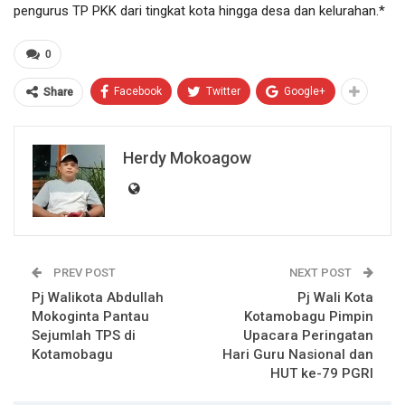
pengurus TP PKK dari tingkat kota hingga desa dan kelurahan.*
0
Facebook
Twitter
Google+
Share
Herdy Mokoagow
PREV POST
NEXT POST
Pj Walikota Abdullah
Pj Wali Kota
Mokoginta Pantau
Kotamobagu Pimpin
Sejumlah TPS di
Upacara Peringatan
Kotamobagu
Hari Guru Nasional dan
HUT ke-79 PGRI