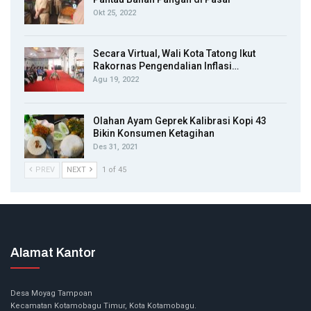
Okt 25, 2022
Secara Virtual, Wali Kota Tatong Ikut
Rakornas Pengendalian Inflasi…
Agu 19, 2022
Olahan Ayam Geprek Kalibrasi Kopi 43
Bikin Konsumen Ketagihan
Des 31, 2021
PREV
NEXT
1 of 45
Alamat Kantor
Desa Moyag Tampoan
Kecamatan Kotamobagu Timur, Kota Kotamobagu.