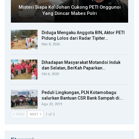
Misteri Siapa Ko’ Johan Cukong PETI Onggunoi
Yang Diincar Mabes Polri
Diduga Mengaku Anggota BIN, Aktor PETI
Pidung Lolos dari Radar Tipiter…
Mar 8, 2026
Dihadapan Masyarakat Motandoi Induk
dan Selatan, BerKah Paparkan…
Okt 6, 2020
Peduli Lingkungan, PLN Kotamobagu
salurkan Bantuan CSR Bank Sampah di…
Agu 23, 2019
PREV
NEXT
1 of 2