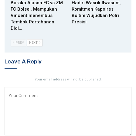
Burako Alason FC vs ZM
Hadiri Wasrik Itwasum,
FC Bolsel. Mampukah
Komitmen Kapolres
Vincent menembus
Boltim Wujudkan Polri
Tembok Pertahanan
Presisi
Didi…
PREV
NEXT
Leave A Reply
Your email address will not be published.