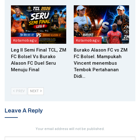
Kotamobagu
Kotamobagu
Leg II Semi Final TCL, ZM
Burako Alason FC vs ZM
FC Bolsel Vs Burako
FC Bolsel. Mampukah
Alason FC Duel Seru
Vincent menembus
Menuju Final
Tembok Pertahanan
Didi…
PREV
NEXT
Leave A Reply
Your email address will not be published.