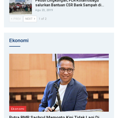
Peduli Lingkungan, PLN Kotamobagu
salurkan Bantuan CSR Bank Sampah di…
Agu 23, 2019
PREV
NEXT
1 of 2
Ekonomi
Ekonomi
Putra BMR Sachrul Mamonto Kini Tidak Lagi Di