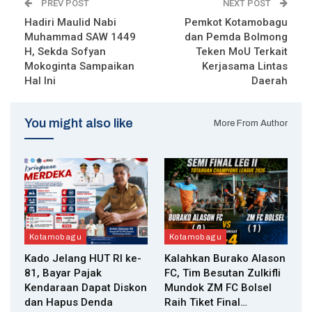
PREV POST
NEXT POST
Hadiri Maulid Nabi
Pemkot Kotamobagu
Muhammad SAW 1449
dan Pemda Bolmong
H, Sekda Sofyan
Teken MoU Terkait
Mokoginta Sampaikan
Kerjasama Lintas
Hal Ini
Daerah
You might also like
More From Author
Kotamobagu
Kotamobagu
Kado Jelang HUT RI ke-
Kalahkan Burako Alason
81, Bayar Pajak
FC, Tim Besutan Zulkifli
Kendaraan Dapat Diskon
Mundok ZM FC Bolsel
dan Hapus Denda
Raih Tiket Final…