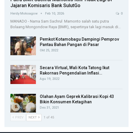
Jajaran Komisaris Bank SulutGo
Herdy Mokoagow
Feb 10, 2026
0
MANADO - Nama Sam Sachrul Mamonto salah satu putra
Bolaang Mongondow Raya (BMR), sepertinya tak lagi masuk di…
Pemkot Kotamobagu Dampingi Pemprov
Pantau Bahan Pangan di Pasar
Okt 25, 2022
Secara Virtual, Wali Kota Tatong Ikut
Rakornas Pengendalian Inflasi…
Agu 19, 2022
Olahan Ayam Geprek Kalibrasi Kopi 43
Bikin Konsumen Ketagihan
Des 31, 2021
PREV
NEXT
1 of 45