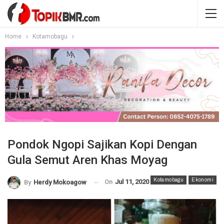
Home
Kotamobagu
Pondok Ngopi Sajikan Kopi Dengan
Gula Semut Aren Khas Moyag
Kotamobagu
Ekonomi
On
Jul 11, 2020
By
Herdy Mokoagow