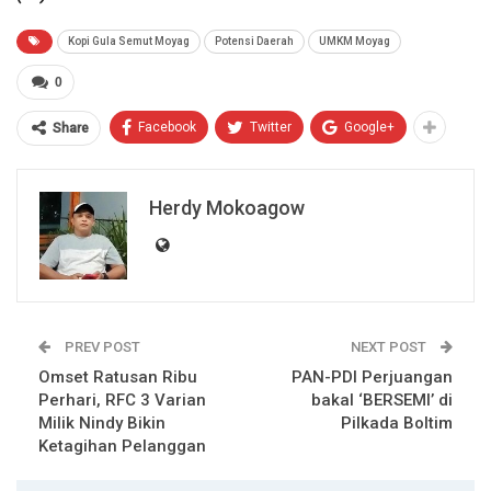
Kopi Gula Semut Moyag
Potensi Daerah
UMKM Moyag
0
Facebook
Twitter
Google+
Share
Herdy Mokoagow
PREV POST
NEXT POST
Omset Ratusan Ribu
PAN-PDI Perjuangan
Perhari, RFC 3 Varian
bakal ‘BERSEMI’ di
Milik Nindy Bikin
Pilkada Boltim
Ketagihan Pelanggan