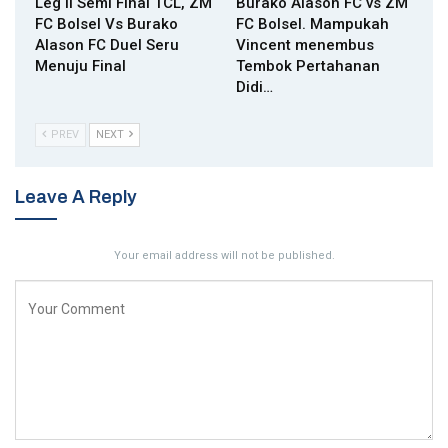
Leg II Semi Final TCL, ZM
Burako Alason FC vs ZM
FC Bolsel Vs Burako
FC Bolsel. Mampukah
Alason FC Duel Seru
Vincent menembus
Menuju Final
Tembok Pertahanan
Didi…
PREV
NEXT
Leave A Reply
Your email address will not be published.