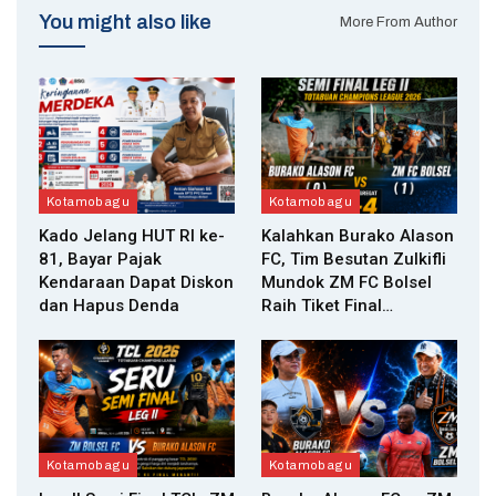
You might also like
More From Author
Kotamobagu
Kotamobagu
Kado Jelang HUT RI ke-
Kalahkan Burako Alason
81, Bayar Pajak
FC, Tim Besutan Zulkifli
Kendaraan Dapat Diskon
Mundok ZM FC Bolsel
dan Hapus Denda
Raih Tiket Final…
Kotamobagu
Kotamobagu