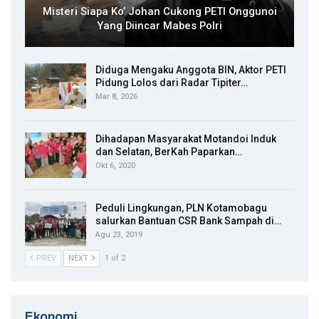
Misteri Siapa Ko’ Johan Cukong PETI Onggunoi
Yang Diincar Mabes Polri
Diduga Mengaku Anggota BIN, Aktor PETI
Pidung Lolos dari Radar Tipiter…
Mar 8, 2026
Dihadapan Masyarakat Motandoi Induk
dan Selatan, BerKah Paparkan…
Okt 6, 2020
Peduli Lingkungan, PLN Kotamobagu
salurkan Bantuan CSR Bank Sampah di…
Agu 23, 2019
PREV
NEXT
1 of 2
Ekonomi