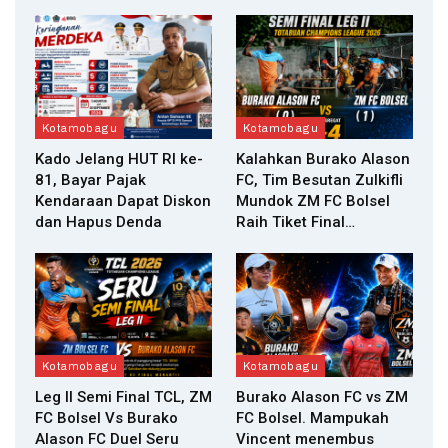
Kotamobagu
Kotamobagu
Kado Jelang HUT RI ke-
Kalahkan Burako Alason
81, Bayar Pajak
FC, Tim Besutan Zulkifli
Kendaraan Dapat Diskon
Mundok ZM FC Bolsel
dan Hapus Denda
Raih Tiket Final…
Kotamobagu
Kotamobagu
Leg II Semi Final TCL, ZM
Burako Alason FC vs ZM
FC Bolsel Vs Burako
FC Bolsel. Mampukah
Alason FC Duel Seru
Vincent menembus