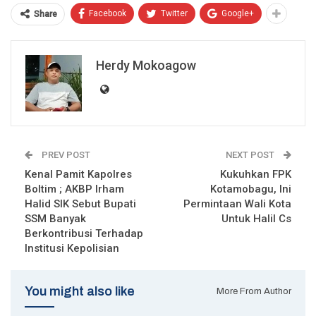
Facebook
Twitter
Google+
Share
Herdy Mokoagow
PREV POST
NEXT POST
Kenal Pamit Kapolres
Kukuhkan FPK
Boltim ; AKBP Irham
Kotamobagu, Ini
Halid SIK Sebut Bupati
Permintaan Wali Kota
SSM Banyak
Untuk Halil Cs
Berkontribusi Terhadap
Institusi Kepolisian
You might also like
More From Author