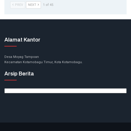
PREV
NEXT
1 of 45
Alamat Kantor
Desa Moyag Tampoan
Kecamatan Kotamobagu Timur, Kota Kotamobagu.
Arsip Berita
Arsip
Berita