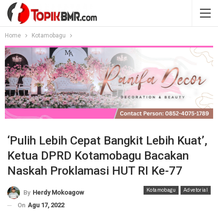
Home
Kotamobagu
‘Pulih Lebih Cepat Bangkit Lebih Kuat’,
Ketua DPRD Kotamobagu Bacakan
Naskah Proklamasi HUT RI Ke-77
Kotamobagu
Advetorial
By
Herdy Mokoagow
On
Agu 17, 2022