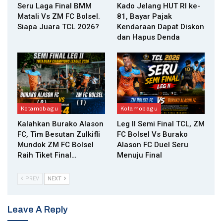
Seru Laga Final BMM
Kado Jelang HUT RI ke-
Matali Vs ZM FC Bolsel.
81, Bayar Pajak
Siapa Juara TCL 2026?
Kendaraan Dapat Diskon
dan Hapus Denda
Kotamobagu
Kotamobagu
Kalahkan Burako Alason
Leg II Semi Final TCL, ZM
FC, Tim Besutan Zulkifli
FC Bolsel Vs Burako
Mundok ZM FC Bolsel
Alason FC Duel Seru
Raih Tiket Final…
Menuju Final
PREV
NEXT
Leave A Reply