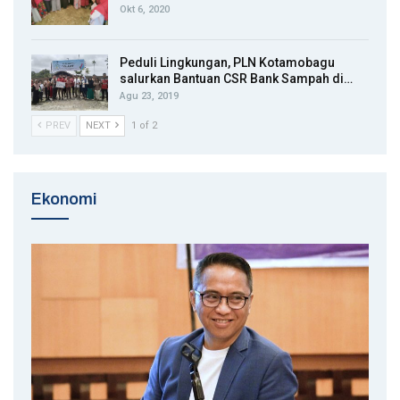
Okt 6, 2020
Peduli Lingkungan, PLN Kotamobagu
salurkan Bantuan CSR Bank Sampah di…
Agu 23, 2019
PREV
NEXT
1 of 2
Ekonomi