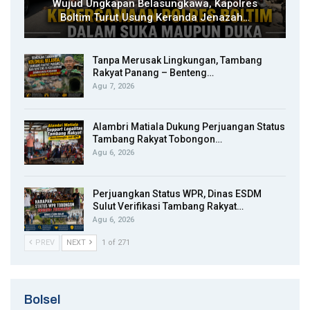
Wujud Ungkapan Belasungkawa, Kapolres
Boltim Turut Usung Keranda Jenazah…
Tanpa Merusak Lingkungan, Tambang
Rakyat Panang – Benteng…
Agu 7, 2026
Alambri Matiala Dukung Perjuangan Status
Tambang Rakyat Tobongon…
Agu 6, 2026
Perjuangkan Status WPR, Dinas ESDM
Sulut Verifikasi Tambang Rakyat…
Agu 6, 2026
PREV
NEXT
1 of 271
Bolsel