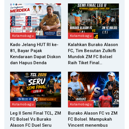
Kotamobagu
Kotamobagu
Kado Jelang HUT RI ke-
Kalahkan Burako Alason
81, Bayar Pajak
FC, Tim Besutan Zulkifli
Kendaraan Dapat Diskon
Mundok ZM FC Bolsel
dan Hapus Denda
Raih Tiket Final…
Kotamobagu
Kotamobagu
Leg II Semi Final TCL, ZM
Burako Alason FC vs ZM
FC Bolsel Vs Burako
FC Bolsel. Mampukah
Alason FC Duel Seru
Vincent menembus