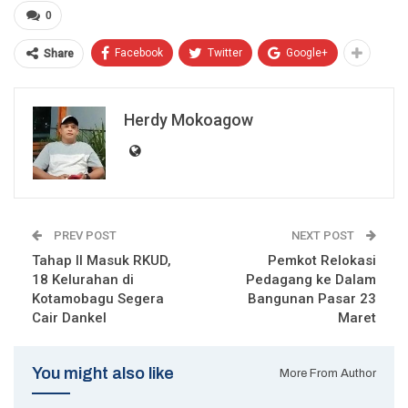
0
Facebook
Twitter
Google+
Share
Herdy Mokoagow
PREV POST
NEXT POST
Tahap II Masuk RKUD,
Pemkot Relokasi
18 Kelurahan di
Pedagang ke Dalam
Kotamobagu Segera
Bangunan Pasar 23
Cair Dankel
Maret
You might also like
More From Author