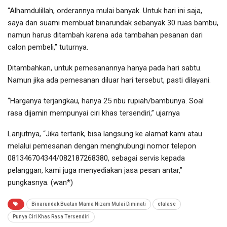
“Alhamdulillah, orderannya mulai banyak. Untuk hari ini saja,
saya dan suami membuat binarundak sebanyak 30 ruas bambu,
namun harus ditambah karena ada tambahan pesanan dari
calon pembeli,” tuturnya.
Ditambahkan, untuk pemesanannya hanya pada hari sabtu.
Namun jika ada pemesanan diluar hari tersebut, pasti dilayani.
“Harganya terjangkau, hanya 25 ribu rupiah/bambunya. Soal
rasa dijamin mempunyai ciri khas tersendiri,” ujarnya
Lanjutnya, “Jika tertarik, bisa langsung ke alamat kami atau
melalui pemesanan dengan menghubungi nomor telepon
081346704344/082187268380, sebagai servis kepada
pelanggan, kami juga menyediakan jasa pesan antar,”
pungkasnya. (wan*)
Binarundak Buatan Mama Nizam Mulai Diminati
etalase
Punya Ciri Khas Rasa Tersendiri