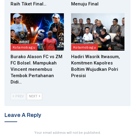
Raih Tiket Final…
Menuju Final
Kotamobagu
Kotamobagu
Burako Alason FC vs ZM
Hadiri Wasrik Itwasum,
FC Bolsel. Mampukah
Komitmen Kapolres
Vincent menembus
Boltim Wujudkan Polri
Tembok Pertahanan
Presisi
Didi…
PREV
NEXT
Leave A Reply
Your email address will not be published.