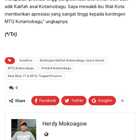
adik Kalifah asal Kotamobagu. Saya mewakili ibu Wali Kota
memberikan apresiasi yang sangat tinggi kepada kontingen
MTQ Kotamobagu,” ungkapnya.
(*/Tri)
headline
Kontingen Kafilah Kotamobagu Juara Umum
MTQ Kotamobagu
Pemkot Kotamobagu
Raih Nilai 77 di MTQ Tingkat Provinsi
0
Facebook
Twitter
Google+
Share
Herdy Mokoagow