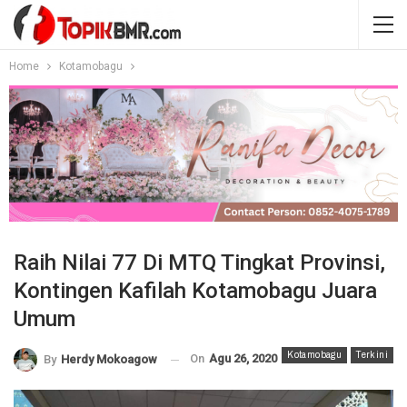
Home
Kotamobagu
Raih Nilai 77 Di MTQ Tingkat Provinsi,
Kontingen Kafilah Kotamobagu Juara
Umum
Kotamobagu
Terkini
On
Agu 26, 2020
By
Herdy Mokoagow