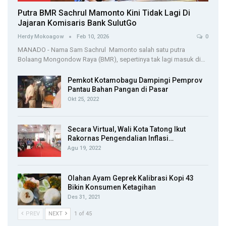
Putra BMR Sachrul Mamonto Kini Tidak Lagi Di
Jajaran Komisaris Bank SulutGo
Herdy Mokoagow
Feb 10, 2026
0
MANADO - Nama Sam Sachrul Mamonto salah satu putra
Bolaang Mongondow Raya (BMR), sepertinya tak lagi masuk di…
Pemkot Kotamobagu Dampingi Pemprov
Pantau Bahan Pangan di Pasar
Okt 25, 2022
Secara Virtual, Wali Kota Tatong Ikut
Rakornas Pengendalian Inflasi…
Agu 19, 2022
Olahan Ayam Geprek Kalibrasi Kopi 43
Bikin Konsumen Ketagihan
Des 31, 2021
PREV
NEXT
1 of 45