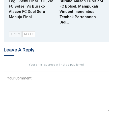
Leg II Semi Final TCL, ZM
Burako Alason FC vs ZM
FC Bolsel Vs Burako
FC Bolsel. Mampukah
Alason FC Duel Seru
Vincent menembus
Menuju Final
Tembok Pertahanan
Didi…
PREV
NEXT
Leave A Reply
Your email address will not be published.