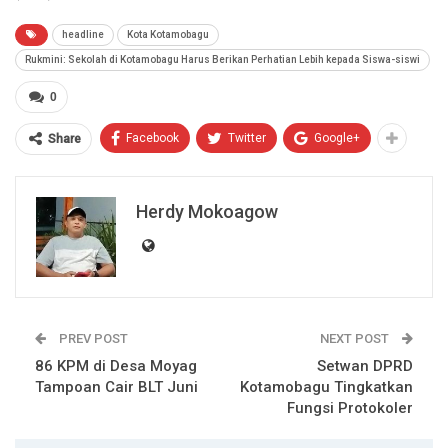
headline
Kota Kotamobagu
Rukmini: Sekolah di Kotamobagu Harus Berikan Perhatian Lebih kepada Siswa-siswi
0
Facebook
Twitter
Google+
Share
Herdy Mokoagow
PREV POST
NEXT POST
86 KPM di Desa Moyag
Setwan DPRD
Tampoan Cair BLT Juni
Kotamobagu Tingkatkan
Fungsi Protokoler