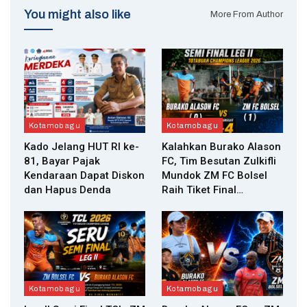
You might also like
More From Author
Kotamobagu
Kotamobagu
Kado Jelang HUT RI ke-
Kalahkan Burako Alason
81, Bayar Pajak
FC, Tim Besutan Zulkifli
Kendaraan Dapat Diskon
Mundok ZM FC Bolsel
dan Hapus Denda
Raih Tiket Final…
Kotamobagu
Kotamobagu