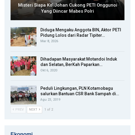
Misteri Siapa Ko’ Johan Cukong PETI Onggunoi
Yang Diincar Mabes Polri
Diduga Mengaku Anggota BIN, Aktor PETI
Pidung Lolos dari Radar Tipiter…
Mar 8, 2026
Dihadapan Masyarakat Motandoi Induk
dan Selatan, BerKah Paparkan…
Okt 6, 2020
Peduli Lingkungan, PLN Kotamobagu
salurkan Bantuan CSR Bank Sampah di…
Agu 23, 2019
PREV
NEXT
1 of 2
Ekonomi