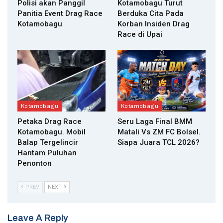
Polisi akan Panggil
Kotamobagu Turut
Panitia Event Drag Race
Berduka Cita Pada
Kotamobagu
Korban Insiden Drag
Race di Upai
Kotamobagu
Kotamobagu
Petaka Drag Race
Seru Laga Final BMM
Kotamobagu. Mobil
Matali Vs ZM FC Bolsel.
Balap Tergelincir
Siapa Juara TCL 2026?
Hantam Puluhan
Penonton
PREV
NEXT
Leave A Reply