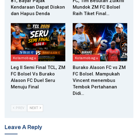
81, Bayar Pajak
FC, Tim Besutan Zulkifli
Kendaraan Dapat Diskon
Mundok ZM FC Bolsel
dan Hapus Denda
Raih Tiket Final…
Kotamobagu
Kotamobagu
Leg II Semi Final TCL, ZM
Burako Alason FC vs ZM
FC Bolsel Vs Burako
FC Bolsel. Mampukah
Alason FC Duel Seru
Vincent menembus
Menuju Final
Tembok Pertahanan
Didi…
PREV
NEXT
Leave A Reply