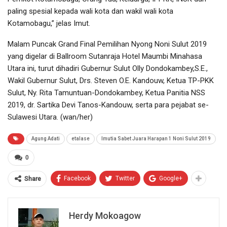
paling spesial kepada wali kota dan wakil wali kota
Kotamobagu,” jelas Imut.
Malam Puncak Grand Final Pemilihan Nyong Noni Sulut 2019
yang digelar di Ballroom Sutanraja Hotel Maumbi Minahasa
Utara ini, turut dihadiri Gubernur Sulut Olly Dondokambey,S.E.,
Wakil Gubernur Sulut, Drs. Steven O.E. Kandouw, Ketua TP-PKK
Sulut, Ny. Rita Tamuntuan-Dondokambey, Ketua Panitia NSS
2019, dr. Sartika Devi Tanos-Kandouw, serta para pejabat se-
Sulawesi Utara. (wan/her)
Agung Adati
etalase
Imutia Sabet Juara Harapan 1 Noni Sulut 2019
0
Facebook
Twitter
Google+
Share
Herdy Mokoagow