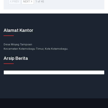
PREV
NEXT
1 of 45
Alamat Kantor
Desa Moyag Tampoan
Kecamatan Kotamobagu Timur, Kota Kotamobagu.
Arsip Berita
Arsip
Berita