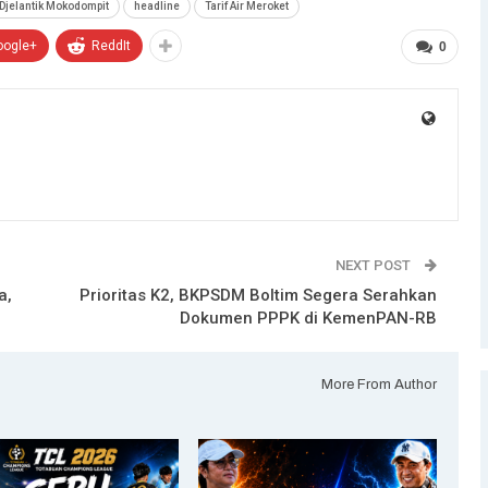
 Djelantik Mokodompit
headline
Tarif Air Meroket
oogle+
ReddIt
0
NEXT POST
a,
Prioritas K2, BKPSDM Boltim Segera Serahkan
Dokumen PPPK di KemenPAN-RB
More From Author