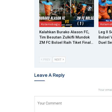
Kotamobagu
Kotamo
Kalahkan Burako Alason FC,
Leg II 
Tim Besutan Zulkifli Mundok
Bolsel 
ZM FC Bolsel Raih Tiket Final…
Duel Se
PREV
NEXT
Leave A Reply
Your email