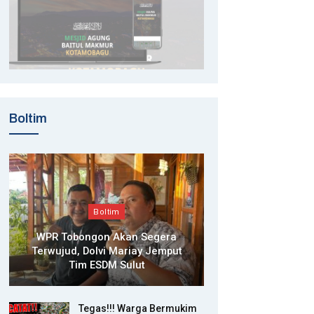
Boltim
Boltim
WPR Tobongon Akan Segera
Terwujud, Dolvi Mariay Jemput
Tim ESDM Sulut
Tegas!!! Warga Bermukim