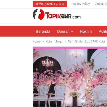
Privacy Policy
Disclaim
Kamis, Agustus 6, 2026
Beranda
Daerah
Hukrim
Polit
Home
Kotamobagu
Tarif Air Meroket, DPRD Kot