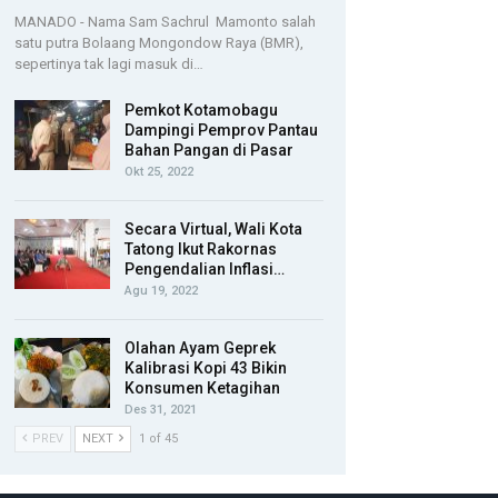
MANADO - Nama Sam Sachrul Mamonto salah
satu putra Bolaang Mongondow Raya (BMR),
sepertinya tak lagi masuk di…
Pemkot Kotamobagu
Dampingi Pemprov Pantau
Bahan Pangan di Pasar
Okt 25, 2022
Secara Virtual, Wali Kota
Tatong Ikut Rakornas
Pengendalian Inflasi…
Agu 19, 2022
Olahan Ayam Geprek
Kalibrasi Kopi 43 Bikin
Konsumen Ketagihan
Des 31, 2021
PREV
NEXT
1 of 45