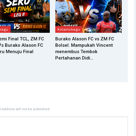
bagu
Kotamobagu
Semi Final TCL, ZM FC
Burako Alason FC vs ZM FC
Vs Burako Alason FC
Bolsel. Mampukah Vincent
ru Menuju Final
menembus Tembok
Pertahanan Didi…
 address will not be published.