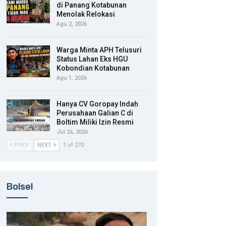
di Panang Kotabunan
Menolak Relokasi
Agu 2, 2026
Warga Minta APH Telusuri
Status Lahan Eks HGU
Kobondian Kotabunan
Agu 1, 2026
Hanya CV Goropay Indah
Perusahaan Galian C di
Boltim Miliki Izin Resmi
Jul 26, 2026
PREV
NEXT
1 of 270
Bolsel