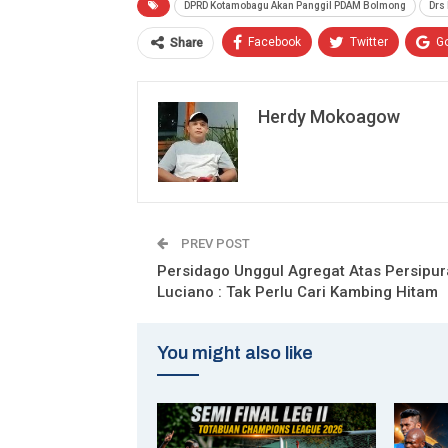
DPRD Kotamobagu Akan Panggil PDAM Bolmong
Drs
Facebook
Twitter
G
Share
Herdy Mokoagow
PREV POST
Persidago Unggul Agregat Atas Persipur
Luciano : Tak Perlu Cari Kambing Hitam
You might also like