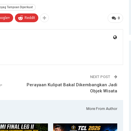
oyag Tampoan Diperkuat
oogle+
ReddIt
0
NEXT POST
n-
Perayaan Kulipat Bakal Dikembangkan Jadi
Objek Wisata
More From Author