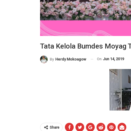
Tata Kelola Bumdes Moyag 
On
Jun 14, 2019
By
Herdy Mokoagow
Share