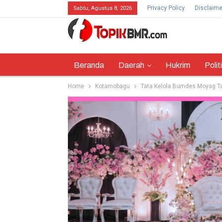
Privacy Policy
Disclaime
Sabtu, Agustus 8, 2026
Beranda
Daerah
Hukrim
Polit
Home
Kotamobagu
Tata Kelola Bumdes Moyag T