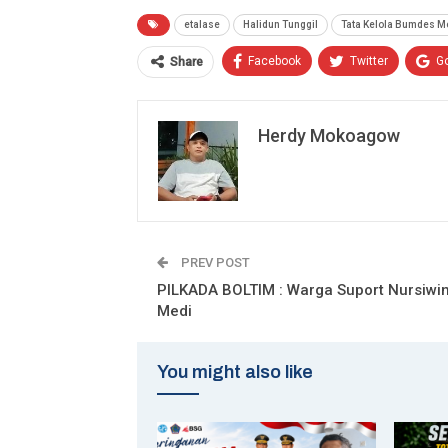
etalase
Halidun Tunggil
Tata Kelola Bumdes M
Facebook
Twitter
G
Share
Herdy Mokoagow
PREV POST
PILKADA BOLTIM : Warga Suport Nursiwi
Medi
You might also like