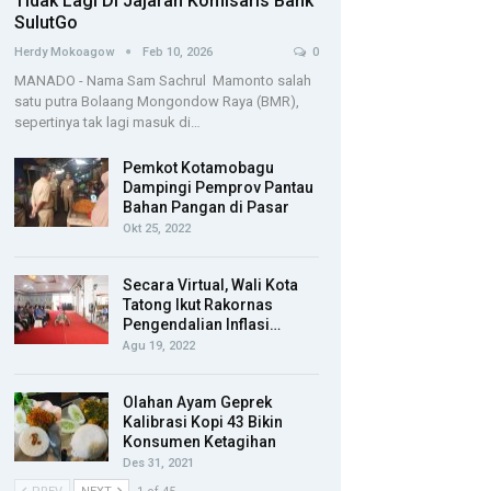
Tidak Lagi Di Jajaran Komisaris Bank
SulutGo
Herdy Mokoagow
Feb 10, 2026
0
MANADO - Nama Sam Sachrul Mamonto salah
satu putra Bolaang Mongondow Raya (BMR),
sepertinya tak lagi masuk di…
Pemkot Kotamobagu
Dampingi Pemprov Pantau
Bahan Pangan di Pasar
Okt 25, 2022
Secara Virtual, Wali Kota
Tatong Ikut Rakornas
Pengendalian Inflasi…
Agu 19, 2022
Olahan Ayam Geprek
Kalibrasi Kopi 43 Bikin
Konsumen Ketagihan
Des 31, 2021