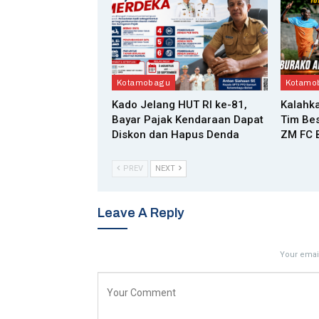
Kotamobagu
Kotamo
Kado Jelang HUT RI ke-81,
Kalahka
Bayar Pajak Kendaraan Dapat
Tim Bes
Diskon dan Hapus Denda
ZM FC B
PREV
NEXT
Leave A Reply
Your email