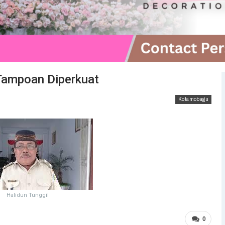
Tampoan Diperkuat
Kotamobagu
Halidun Tunggil
0