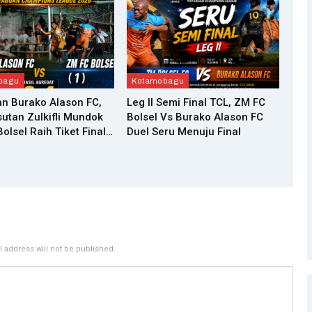
bagu
Kotamobagu
n Burako Alason FC,
Leg II Semi Final TCL, ZM FC
utan Zulkifli Mundok
Bolsel Vs Burako Alason FC
olsel Raih Tiket Final…
Duel Seru Menuju Final
 address will not be published.