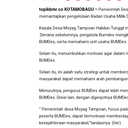
topikbmr.co KOTAMOBAGU –
Pemerintah De
memantapkan pengelolaan Badan Usaha Millik 
Kepala Desa Moyag Tampoan Halidun Tunggil m
.Dimana sebelumnya, pengelola Bumdes mengik
BUMDes, serta memahami unit usaha BUMDes.
Selain itu, menumbuhkan motivasi agar dalam
BUMDes.
Selain itu, ini aalah satu strategi untuk memb
masyarakat dapat memahami arah pembanguna
Menurutnya, pengurus BUMDes dapat lebih meni
BUMDes. Disisi lain, dengan digenjotnya BUMD
“ Pemerintah desa Moyag Tampoan, focus pada
peserta BUMDes, dapat termotivasi memberdaya
kesejahteraan masyarakat,”tandasnya. (her)