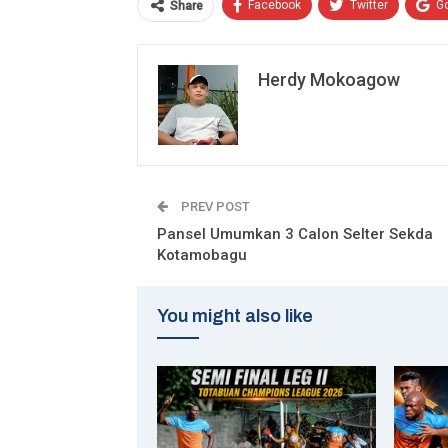
Facebook
Twitter
G
Share
Herdy Mokoagow
PREV POST
Pansel Umumkan 3 Calon Selter Sekda
Kotamobagu
You might also like