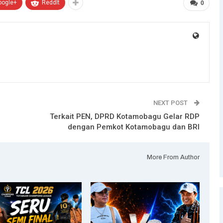
oogle+
ReddIt
0
NEXT POST
Terkait PEN, DPRD Kotamobagu Gelar RDP
dengan Pemkot Kotamobagu dan BRI
More From Author