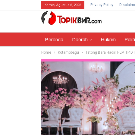
Privacy Policy
Disclaim
Kamis, Agustus 6, 2026
Beranda
Daerah
Hukrim
Polit
Home
Kotamobagu
Tatong Bara Hadiri HLM TPID