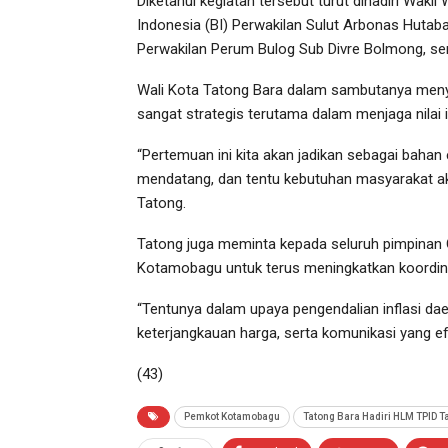
Diketahui kegiatan tersebut turut dihadiri Wa
Indonesia (BI) Perwakilan Sulut Arbonas Hutab
Perwakilan Perum Bulog Sub Divre Bolmong, se
Wali Kota Tatong Bara dalam sambutanya meny
sangat strategis terutama dalam menjaga nilai in
“Pertemuan ini kita akan jadikan sebagai bahan 
mendatang, dan tentu kebutuhan masyarakat akan
Tatong.
Tatong juga meminta kepada seluruh pimpinan 
Kotamobagu untuk terus meningkatkan koordin
“Tentunya dalam upaya pengendalian inflasi dae
keterjangkauan harga, serta komunikasi yang efe
(43)
Pemkot Kotamobagu
Tatong Bara Hadiri HLM TPID T