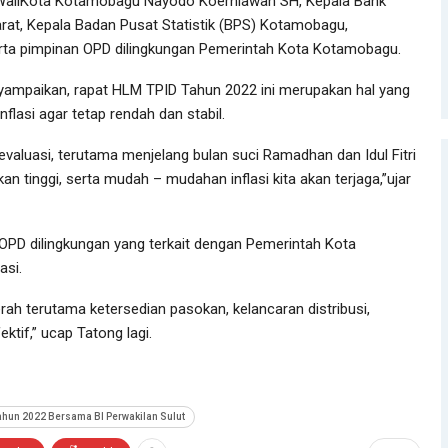
kil WaliKota Kotamobagu Nayodo Koerniawan SH, Kepala Bank
arat, Kepala Badan Pusat Statistik (BPS) Kotamobagu,
rta pimpinan OPD dilingkungan Pemerintah Kota Kotamobagu.
ampaikan, rapat HLM TPID Tahun 2022 ini merupakan hal yang
flasi agar tetap rendah dan stabil.
evaluasi, terutama menjelang bulan suci Ramadhan dan Idul Fitri
 tinggi, serta mudah – mudahan inflasi kita akan terjaga,”ujar
OPD dilingkungan yang terkait dengan Pemerintah Kota
asi.
rah terutama ketersedian pasokan, kelancaran distribusi,
ktif,” ucap Tatong lagi.
ahun 2022 Bersama BI Perwakilan Sulut