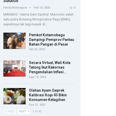
SulutGo
Herdy Mokoagow
Feb 10, 2026
0
MANADO - Nama Sam Sachrul Mamonto salah
satu putra Bolaang Mongondow Raya (BMR),
sepertinya tak lagi masuk di…
Pemkot Kotamobagu
Dampingi Pemprov Pantau
Bahan Pangan di Pasar
Okt 25, 2022
Secara Virtual, Wali Kota
Tatong Ikut Rakornas
Pengendalian Inflasi…
Agu 19, 2022
Olahan Ayam Geprek
Kalibrasi Kopi 43 Bikin
Konsumen Ketagihan
Des 31, 2021
PREV
NEXT
1 of 45