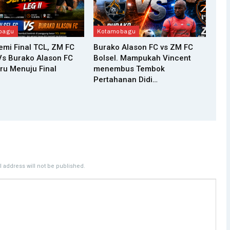
bagu
Kotamobagu
Semi Final TCL, ZM FC
Burako Alason FC vs ZM FC
Vs Burako Alason FC
Bolsel. Mampukah Vincent
ru Menuju Final
menembus Tembok
Pertahanan Didi…
 address will not be published.