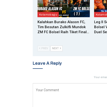
Kotamobagu
Kotamo
Kalahkan Burako Alason FC,
Leg II 
Tim Besutan Zulkifli Mundok
Bolsel 
ZM FC Bolsel Raih Tiket Final…
Duel Se
PREV
NEXT
Leave A Reply
Your email