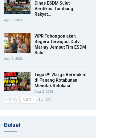
Dinas ESDM Sulut
Verifikasi Tambang
Rakyat…
Agu 6, 2026
WPR Tobongon akan
Segera Terwujud, Dolvi
Mariay Jemput Tim ESDM
Sulut
Agu 4, 2026
Tegas!!! Warga Bermukim
di Panang Kotabunan
Menolak Relokasi
Agu 2, 2026
PREV
NEXT
1 of 270
Bolsel