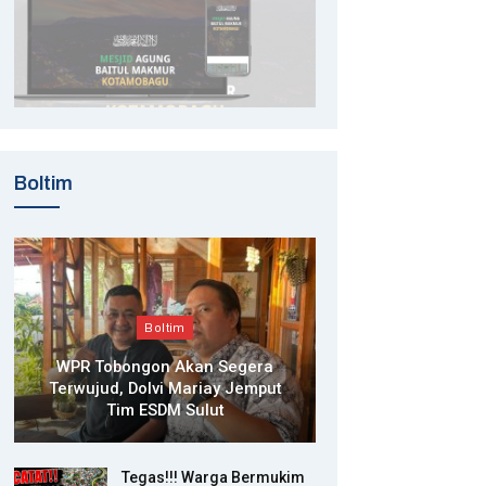
Boltim
Boltim
WPR Tobongon Akan Segera
Terwujud, Dolvi Mariay Jemput
Tim ESDM Sulut
Tegas!!! Warga Bermukim