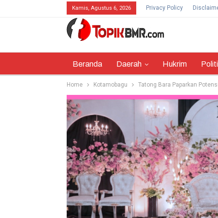
Privacy Policy
Disclaim
Kamis, Agustus 6, 2026
Beranda
Daerah
Hukrim
Polit
Home
Kotamobagu
Tatong Bara Paparkan Potens