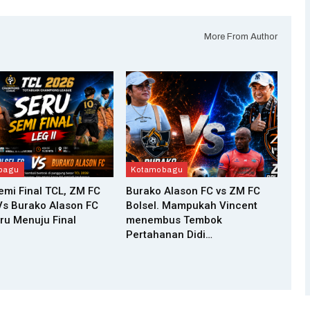
More From Author
bagu
Kotamobagu
Semi Final TCL, ZM FC
Burako Alason FC vs ZM FC
Vs Burako Alason FC
Bolsel. Mampukah Vincent
ru Menuju Final
menembus Tembok
Pertahanan Didi…