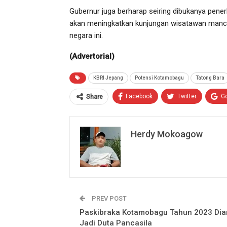
Gubernur juga berharap seiring dibukanya pene
akan meningkatkan kunjungan wisatawan mancan
negara ini.
(Advertorial)
KBRI Jepang
Potensi Kotamobagu
Tatong Bara
Facebook
Twitter
G
Share
Herdy Mokoagow
PREV POST
Paskibraka Kotamobagu Tahun 2023 Dia
Jadi Duta Pancasila