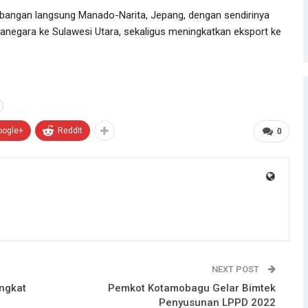
rbangan langsung Manado-Narita, Jepang, dengan sendirinya
egara ke Sulawesi Utara, sekaligus meningkatkan eksport ke
oogle+
ReddIt
0
NEXT POST
ngkat
Pemkot Kotamobagu Gelar Bimtek
Penyusunan LPPD 2022