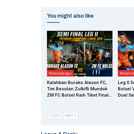
You might also like
Kotamobagu
Kotamo
Kalahkan Burako Alason FC,
Leg II 
Tim Besutan Zulkifli Mundok
Bolsel 
ZM FC Bolsel Raih Tiket Final…
Duel Se
PREV
NEXT