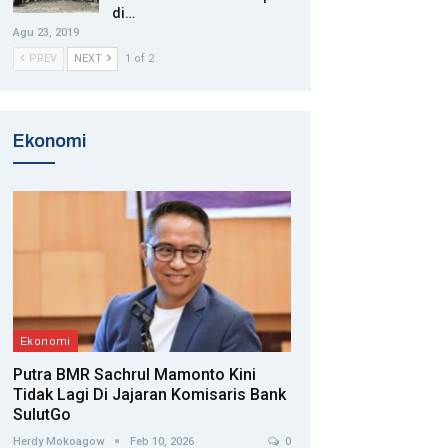
di…
Agu 23, 2019
PREV
NEXT
1 of 2
Ekonomi
Ekonomi
Putra BMR Sachrul Mamonto Kini
Tidak Lagi Di Jajaran Komisaris Bank
SulutGo
Herdy Mokoagow
Feb 10, 2026
0