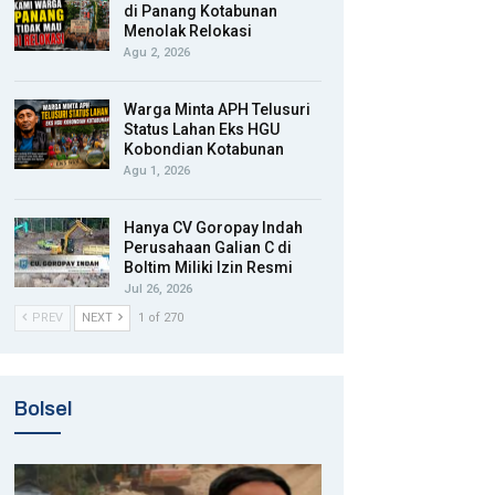
di Panang Kotabunan
Menolak Relokasi
Agu 2, 2026
Warga Minta APH Telusuri
Status Lahan Eks HGU
Kobondian Kotabunan
Agu 1, 2026
Hanya CV Goropay Indah
Perusahaan Galian C di
Boltim Miliki Izin Resmi
Jul 26, 2026
PREV
NEXT
1 of 270
Bolsel