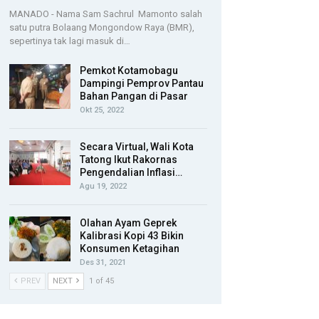
MANADO - Nama Sam Sachrul Mamonto salah
satu putra Bolaang Mongondow Raya (BMR),
sepertinya tak lagi masuk di…
Pemkot Kotamobagu
Dampingi Pemprov Pantau
Bahan Pangan di Pasar
Okt 25, 2022
Secara Virtual, Wali Kota
Tatong Ikut Rakornas
Pengendalian Inflasi…
Agu 19, 2022
Olahan Ayam Geprek
Kalibrasi Kopi 43 Bikin
Konsumen Ketagihan
Des 31, 2021
PREV
NEXT
1 of 45