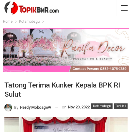
Home
Kotamobagu
Tatong Terima Kunker Kepala BPK RI
Sulut
Kotamobagu
Terkini
On
Nov 23, 2022
By
Herdy Mokoagow