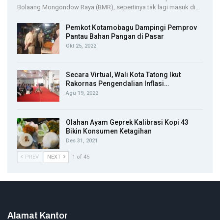
Bolaang Mongondow Raya (BMR), sepertinya tak lagi masuk di…
Pemkot Kotamobagu Dampingi Pemprov
Pantau Bahan Pangan di Pasar
Okt 25, 2022
Secara Virtual, Wali Kota Tatong Ikut
Rakornas Pengendalian Inflasi…
Agu 19, 2022
Olahan Ayam Geprek Kalibrasi Kopi 43
Bikin Konsumen Ketagihan
Des 31, 2021
PREV
NEXT
1 of 45
Alamat Kantor