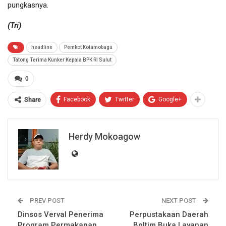
pungkasnya.
(Tri)
headline
Pemkot Kotamobagu
Tatong Terima Kunker Kepala BPK RI Sulut
0
Facebook
Twitter
Google+
Share
Herdy Mokoagow
PREV POST
NEXT POST
Dinsos Verval Penerima
Perpustakaan Daerah
Program Permakanan
Boltim Buka Layanan