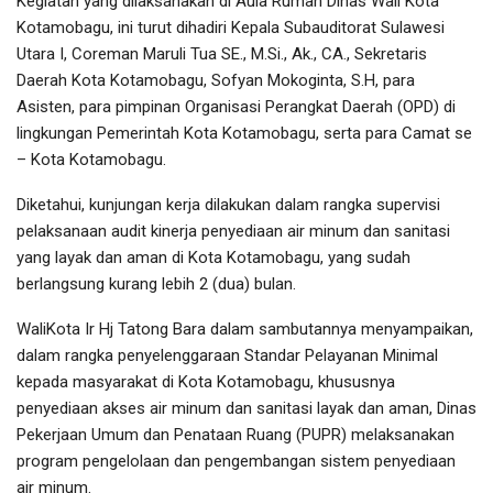
Kegiatan yang dilaksanakan di Aula Rumah Dinas Wali Kota
Kotamobagu, ini turut dihadiri Kepala Subauditorat Sulawesi
Utara I, Coreman Maruli Tua SE., M.Si., Ak., CA., Sekretaris
Daerah Kota Kotamobagu, Sofyan Mokoginta, S.H, para
Asisten, para pimpinan Organisasi Perangkat Daerah (OPD) di
lingkungan Pemerintah Kota Kotamobagu, serta para Camat se
– Kota Kotamobagu.
Diketahui, kunjungan kerja dilakukan dalam rangka supervisi
pelaksanaan audit kinerja penyediaan air minum dan sanitasi
yang layak dan aman di Kota Kotamobagu, yang sudah
berlangsung kurang lebih 2 (dua) bulan.
WaliKota Ir Hj Tatong Bara dalam sambutannya menyampaikan,
dalam rangka penyelenggaraan Standar Pelayanan Minimal
kepada masyarakat di Kota Kotamobagu, khususnya
penyediaan akses air minum dan sanitasi layak dan aman, Dinas
Pekerjaan Umum dan Penataan Ruang (PUPR) melaksanakan
program pengelolaan dan pengembangan sistem penyediaan
air minum.