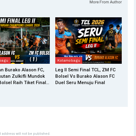
More From Author
bagu
Kotamobagu
n Burako Alason FC,
Leg II Semi Final TCL, ZM FC
utan Zulkifli Mundok
Bolsel Vs Burako Alason FC
olsel Raih Tiket Final…
Duel Seru Menuju Final
 address will not be published.