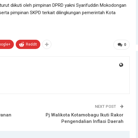
 turut diikuti oleh pimpinan DPRD yakni Syarifuddin Mokodongan
erta pimpinan SKPD terkait dilingkungan pemerintah Kota
oogle+
ReddIt
0
NEXT POST
yanan
Pj Walikota Kotamobagu Ikuti Rakor
Pengendalian Inflasi Daerah