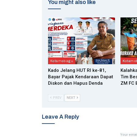
You might also like
Kotamobagu
Kotamo
Kado Jelang HUT RI ke-81,
Kalahka
Bayar Pajak Kendaraan Dapat
Tim Bes
Diskon dan Hapus Denda
ZM FC B
PREV
NEXT
Leave A Reply
Your email