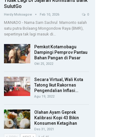
Tidak Lagi Di Jajaran Komisaris Bank
SulutGo
Herdy Mokoagow
Feb 10, 2026
0
MANADO - Nama Sam Sachrul Mamonto salah
satu putra Bolaang Mongondow Raya (BMR),
sepertinya tak lagi masuk di…
Pemkot Kotamobagu
Dampingi Pemprov Pantau
Bahan Pangan di Pasar
Okt 25, 2022
Secara Virtual, Wali Kota
Tatong Ikut Rakornas
Pengendalian Inflasi…
Agu 19, 2022
Olahan Ayam Geprek
Kalibrasi Kopi 43 Bikin
Konsumen Ketagihan
Des 31, 2021