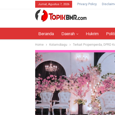
Privacy Policy
Disclaim
Jumat, Agustus 7, 2026
Beranda
Daerah
Hukrim
Polit
Home
Kotamobagu
Terkait Propemperda, DPRD 