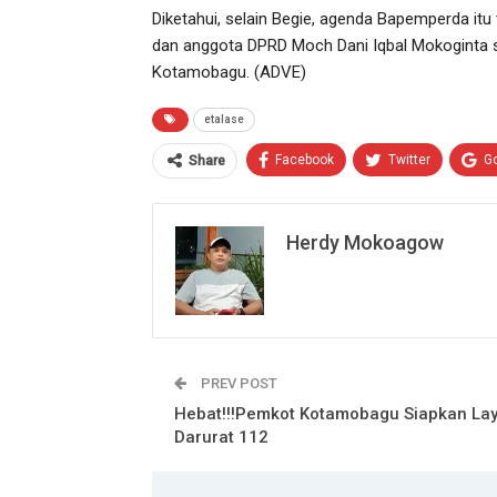
Diketahui, selain Begie, agenda Bapemperda itu
dan anggota DPRD Moch Dani Iqbal Mokoginta s
Kotamobagu. (ADVE)
etalase
Facebook
Twitter
G
Share
Herdy Mokoagow
PREV POST
Hebat!!!Pemkot Kotamobagu Siapkan La
Darurat 112