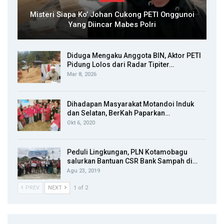
Misteri Siapa Ko’ Johan Cukong PETI Onggunoi
Yang Diincar Mabes Polri
Diduga Mengaku Anggota BIN, Aktor PETI
Pidung Lolos dari Radar Tipiter…
Mar 8, 2026
Dihadapan Masyarakat Motandoi Induk
dan Selatan, BerKah Paparkan…
Okt 6, 2020
Peduli Lingkungan, PLN Kotamobagu
salurkan Bantuan CSR Bank Sampah di…
Agu 23, 2019
PREV
NEXT
1 of 2