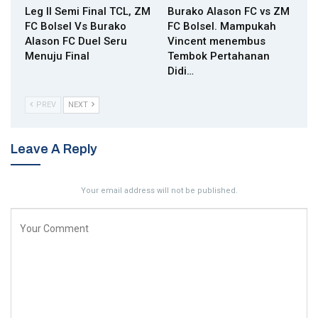
Leg II Semi Final TCL, ZM
Burako Alason FC vs ZM
FC Bolsel Vs Burako
FC Bolsel. Mampukah
Alason FC Duel Seru
Vincent menembus
Menuju Final
Tembok Pertahanan
Didi…
PREV
NEXT
Leave A Reply
Your email address will not be published.