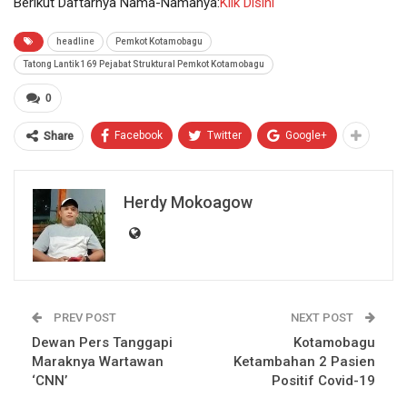
Berikut Daftarnya Nama-Namanya:
Klik Disini
headline
Pemkot Kotamobagu
Tatong Lantik 169 Pejabat Struktural Pemkot Kotamobagu
0
Facebook
Twitter
Google+
Share
Herdy Mokoagow
PREV POST
NEXT POST
Dewan Pers Tanggapi
Kotamobagu
Maraknya Wartawan
Ketambahan 2 Pasien
‘CNN’
Positif Covid-19