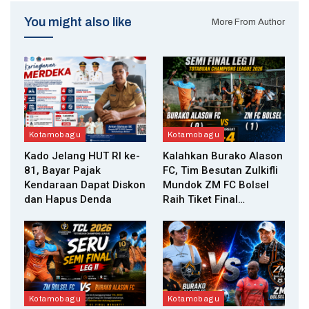
You might also like
More From Author
Kotamobagu
Kotamobagu
Kado Jelang HUT RI ke-
Kalahkan Burako Alason
81, Bayar Pajak
FC, Tim Besutan Zulkifli
Kendaraan Dapat Diskon
Mundok ZM FC Bolsel
dan Hapus Denda
Raih Tiket Final…
Kotamobagu
Kotamobagu