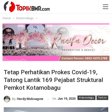
Home
Kotamobagu
Tetap Perhatikan Prokes Covid-19,
Tatong Lantik 169 Pejabat Struktural
Pemkot Kotamobagu
Kotamobagu
Terkini
On
Jun 19, 2020
By
Herdy Mokoagow