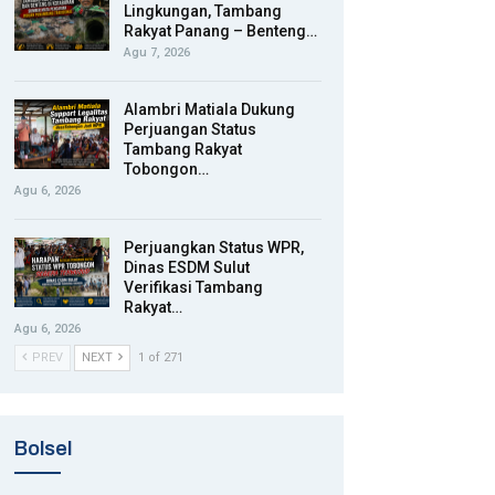
Lingkungan, Tambang
Rakyat Panang – Benteng…
Agu 7, 2026
Alambri Matiala Dukung
Perjuangan Status
Tambang Rakyat
Tobongon…
Agu 6, 2026
Perjuangkan Status WPR,
Dinas ESDM Sulut
Verifikasi Tambang
Rakyat…
Agu 6, 2026
PREV
NEXT
1 of 271
Bolsel