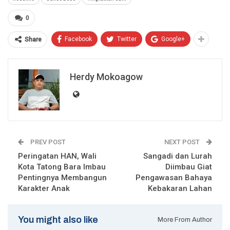
0
Facebook
Twitter
Google+
Share
Herdy Mokoagow
PREV POST
NEXT POST
Peringatan HAN, Wali
Sangadi dan Lurah
Kota Tatong Bara Imbau
Diimbau Giat
Pentingnya Membangun
Pengawasan Bahaya
Karakter Anak
Kebakaran Lahan
You might also like
More From Author