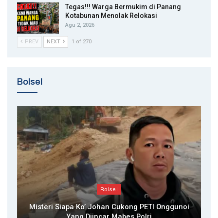
Tegas!!! Warga Bermukim di Panang
Kotabunan Menolak Relokasi
Agu 2, 2026
PREV
NEXT
1 of 270
Bolsel
Bolsel
Misteri Siapa Ko’ Johan Cukong PETI Onggunoi
Yang Diincar Mabes Polri