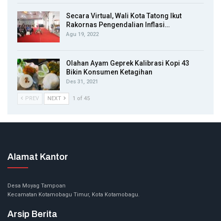
Secara Virtual, Wali Kota Tatong Ikut
Rakornas Pengendalian Inflasi…
Agu 19, 2022
Olahan Ayam Geprek Kalibrasi Kopi 43
Bikin Konsumen Ketagihan
Des 31, 2021
PREV
NEXT
1 of 45
Alamat Kantor
Desa Moyag Tampoan
Kecamatan Kotamobagu Timur, Kota Kotamobagu.
Arsip Berita