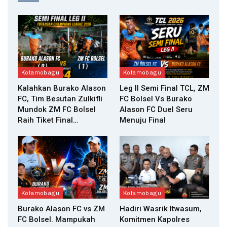
Kotamobagu
Kotamobagu
Kalahkan Burako Alason
Leg II Semi Final TCL, ZM
FC, Tim Besutan Zulkifli
FC Bolsel Vs Burako
Mundok ZM FC Bolsel
Alason FC Duel Seru
Raih Tiket Final…
Menuju Final
Kotamobagu
Kotamobagu
Burako Alason FC vs ZM
Hadiri Wasrik Itwasum,
FC Bolsel. Mampukah
Komitmen Kapolres