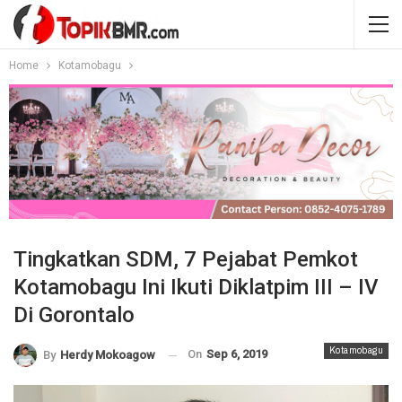
Home
Kotamobagu
Tingkatkan SDM, 7 Pejabat Pemkot
Kotamobagu Ini Ikuti Diklatpim III – IV
Di Gorontalo
Kotamobagu
On
Sep 6, 2019
By
Herdy Mokoagow